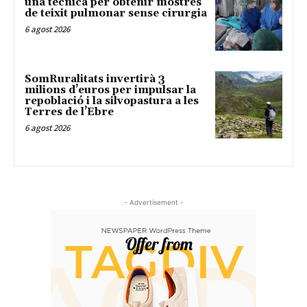
una tècnica per obtenir mostres
de teixit pulmonar sense cirurgia
6 agost 2026
SomRuralitats invertirà 3
milions d’euros per impulsar la
repoblació i la silvopastura a les
Terres de l’Ebre
6 agost 2026
- Advertisement -