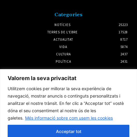
Categories
NOTÍCIES
25223
TERRES DE L'EBRE
17528
ACTUALITAT
8717
VIDA
5874
CULTURA
2437
POLÍTICA
2431
Notícies
Valorem la seva privacitat
Deltebre incorporarà dos nous HUBS
Utilitzem cookies per millorar la seva experiència de
turístics al Passeig del Carrilet
navegació, mostrar anuncis o continguts personalitzats i
31 juliol 2026
analitzar el nostre trànsit. En fer clic a “Acceptar tot” vostè
dóna el seu consentiment al nostre ús de les
galetes.
Més informació sobre com usem les cookies
L’Ampolla programa una agenda estiuenca
per a tots els públics del 5 al 9 d’agost
Acceptar tot
5 agost 2026