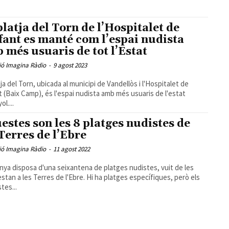
platja del Torn de l’Hospitalet de
nfant es manté com l’espai nudista
 més usuaris de tot l’Estat
ió Imagina Ràdio
-
9 agost 2023
tja del Torn, ubicada al municipi de Vandellòs i l'Hospitalet de
nt (Baix Camp), és l'espai nudista amb més usuaris de l'estat
l....
estes son les 8 platges nudistes de
 Terres de l’Ebre
ió Imagina Ràdio
-
11 agost 2022
nya disposa d'una seixantena de platges nudistes, vuit de les
estan a les Terres de l'Ebre. Hi ha platges específiques, però els
tes...