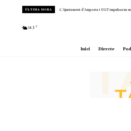
L’Ajuntament d’Amposta i UGT impulsaran un c
ÚLTIMA HORA
C
14.3
Amposta
Inici
Directe
Pod