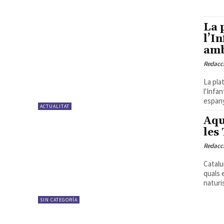
La 
l’I
amb
Redacc
La pla
l'Infa
espanyo
ACTUALITAT
Aqu
les
Redacc
Catalu
quals 
naturis
SIN CATEGORÍA