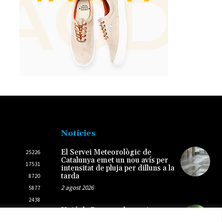
Notícies
El Servei Meteorològic de
25226
Catalunya emet un nou avís per
17531
intensitat de pluja per dilluns a la
tarda
8720
2 agost 2026
5877
2438
Unió de Pagesos denuncia que
2431
Agricultura no donarà ajudes