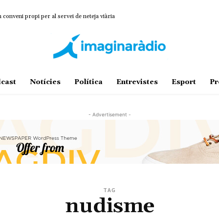
onveni propi per al servei de neteja viària
cast
Notícies
Política
Entrevistes
Esport
Pr
- Advertisement -
TAG
nudisme