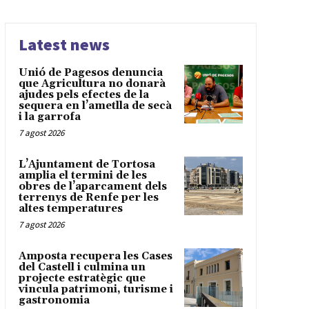
Latest news
Unió de Pagesos denuncia
que Agricultura no donarà
ajudes pels efectes de la
sequera en l’ametlla de secà
i la garrofa
7 agost 2026
L’Ajuntament de Tortosa
amplia el termini de les
obres de l’aparcament dels
terrenys de Renfe per les
altes temperatures
7 agost 2026
Amposta recupera les Cases
del Castell i culmina un
projecte estratègic que
vincula patrimoni, turisme i
gastronomia