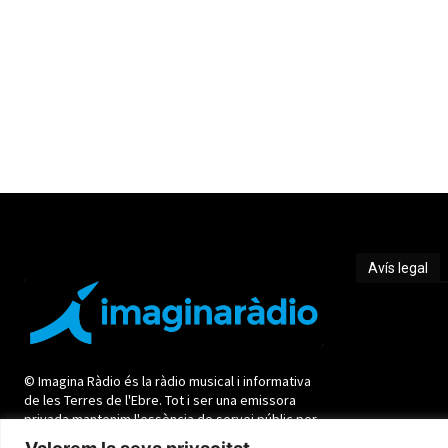
Avís legal
Avís legal
© Imagina Ràdio és la ràdio musical i informativa
de les Terres de l'Ebre. Tot i ser una emissora
privada mantenim l'essència de servei públic per
oferir una informació de qualitat i de proximitat.