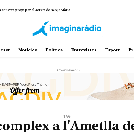
onveni propi per al servei de neteja viària
cast
Notícies
Política
Entrevistes
Esport
Pr
- Advertisement -
TAG
complex a l’Ametlla d