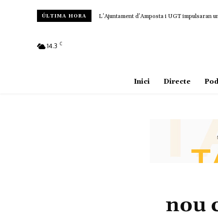
L’Ajuntament d’Amposta i UGT impulsaran un c
ÚLTIMA HORA
C
14.3
Amposta
Inici
Directe
Pod
nou 