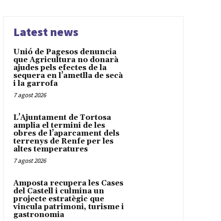
Latest news
Unió de Pagesos denuncia
que Agricultura no donarà
ajudes pels efectes de la
sequera en l’ametlla de secà
i la garrofa
7 agost 2026
L’Ajuntament de Tortosa
amplia el termini de les
obres de l’aparcament dels
terrenys de Renfe per les
altes temperatures
7 agost 2026
Amposta recupera les Cases
del Castell i culmina un
projecte estratègic que
vincula patrimoni, turisme i
gastronomia