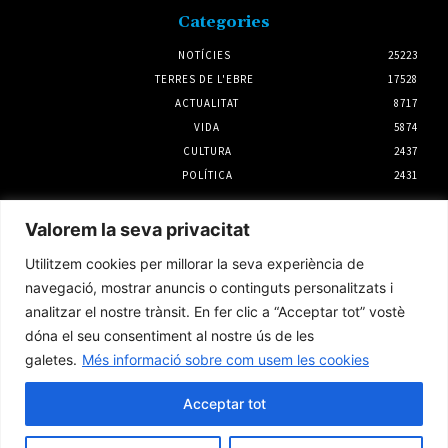
Categories
NOTÍCIES
25223
TERRES DE L'EBRE
17528
ACTUALITAT
8717
VIDA
5874
CULTURA
2437
POLÍTICA
2431
Notícies
Valorem la seva privacitat
Tortosa organitza un programa d’activitats
Utilitzem cookies per millorar la seva experiència de
al fortí d’Orleans per a la tarda de l’eclipsi
solar
navegació, mostrar anuncis o continguts personalitzats i
4 agost 2026
analitzar el nostre trànsit. En fer clic a “Acceptar tot” vostè
dóna el seu consentiment al nostre ús de les
galetes.
Més informació sobre com usem les cookies
L’Ajuntament d’Amposta i UGT impulsaran
un conveni propi per al servei de neteja
viària
Acceptar tot
6 agost 2026