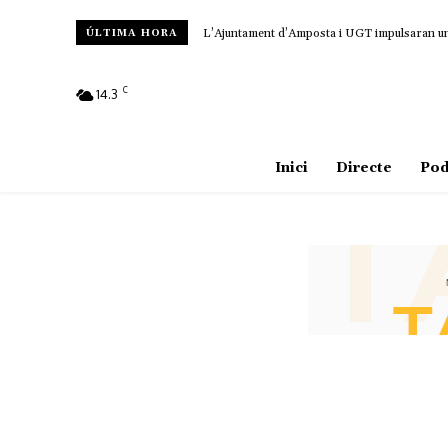
L’Ajuntament d’Amposta i UGT impulsaran un c
ÚLTIMA HORA
C
14.3
Amposta
Inici
Directe
Pod