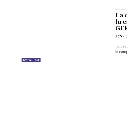
La 
la 
GEP
ACN
-
La cal
la cam
ACTUALITAT