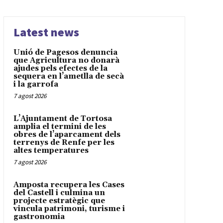
Latest news
Unió de Pagesos denuncia
que Agricultura no donarà
ajudes pels efectes de la
sequera en l’ametlla de secà
i la garrofa
7 agost 2026
L’Ajuntament de Tortosa
amplia el termini de les
obres de l’aparcament dels
terrenys de Renfe per les
altes temperatures
7 agost 2026
Amposta recupera les Cases
del Castell i culmina un
projecte estratègic que
vincula patrimoni, turisme i
gastronomia