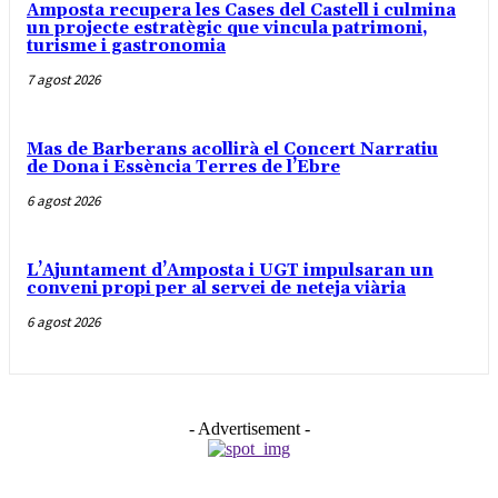
Amposta recupera les Cases del Castell i culmina
un projecte estratègic que vincula patrimoni,
turisme i gastronomia
7 agost 2026
Mas de Barberans acollirà el Concert Narratiu
de Dona i Essència Terres de l’Ebre
6 agost 2026
L’Ajuntament d’Amposta i UGT impulsaran un
conveni propi per al servei de neteja viària
6 agost 2026
- Advertisement -