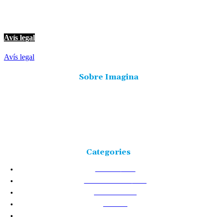
© Imagina Ràdio és la ràdio musical i informativa de les Terres de l'Ebre.
Tot i ser una emissora privada mantenim l'essència de servei públic per
oferir una informació de qualitat i de proximitat.
Avís legal
Avís legal
Sobre Imagina
Freqüència 103.9 FM
Tlf: 977 449 210
C/Rosa Maria Moles, 2, baixos Tortosa 43500
Tarragona (Espanya)
Categories
NOTÍCIES
25226
TERRES DE L'EBRE
17531
ACTUALITAT
8720
VIDA
5877
CULTURA
2438