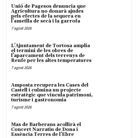
Unió de Pagesos denuncia que
Agricultura no donarà ajudes
pels efectes de la sequera en
l’ametlla de secà i la garrofa
7 agost 2026
L’Ajuntament de Tortosa amplia
el termini de les obres de
l’aparcament dels terrenys de
Renfe per les altes temperatures
7 agost 2026
Amposta recupera les Cases del
Castell i culmina un projecte
estratègic que vincula patrimoni,
turisme i gastronomia
7 agost 2026
Mas de Barberans acollirà el
Concert Narratiu de Dona i
Essència Terres de l’Ebre