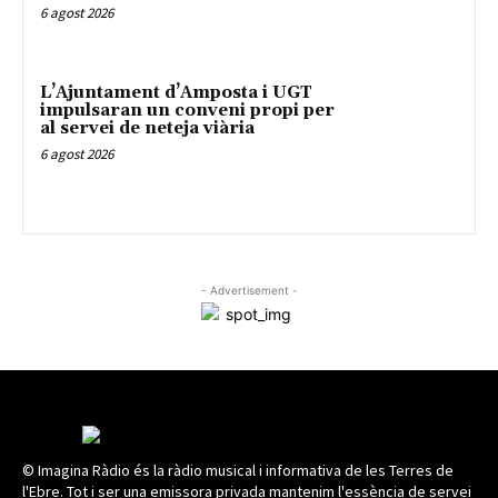
6 agost 2026
L’Ajuntament d’Amposta i UGT
impulsaran un conveni propi per
al servei de neteja viària
6 agost 2026
- Advertisement -
© Imagina Ràdio és la ràdio musical i informativa de les Terres de
l'Ebre. Tot i ser una emissora privada mantenim l'essència de servei