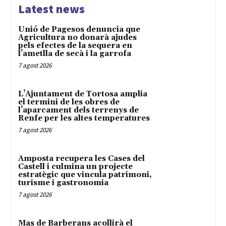
Latest news
Unió de Pagesos denuncia que
Agricultura no donarà ajudes
pels efectes de la sequera en
l’ametlla de secà i la garrofa
7 agost 2026
L’Ajuntament de Tortosa amplia
el termini de les obres de
l’aparcament dels terrenys de
Renfe per les altes temperatures
7 agost 2026
Amposta recupera les Cases del
Castell i culmina un projecte
estratègic que vincula patrimoni,
turisme i gastronomia
7 agost 2026
Mas de Barberans acollirà el