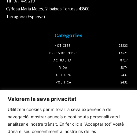
Tlf: 977 449 210
C/Rosa Maria Moles, 2, baixos Tortosa 43500
Tarragona (Espanya)
Categories
NOTÍCIES
25223
TERRES DE L'EBRE
17528
ACTUALITAT
8717
VIDA
5874
CULTURA
2437
POLÍTICA
2431
Notícies
Valorem la seva privacitat
La rehabilitació el primer semestre a la
Utilitzem cookies per millorar la seva experiència de
demarcació de l’Ebre creix un 45%
navegació, mostrar anuncis o continguts personalitzats i
4 agost 2026
analitzar el nostre trànsit. En fer clic a “Acceptar tot” vostè
dóna el seu consentiment al nostre ús de les