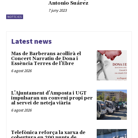
Antonio Suárez
7 juny 2023
NOTÍCIES
Latest news
Mas de Barberans acollirà el
Concert Narratiu de Dona i
Essència Terres de l’Ebre
6 agost 2026
L’Ajuntament d’Amposta i UGT
impulsaran un conveni propi per
al servei de neteja viària
6 agost 2026
Telefònica reforça la xarxa de
cobertura en 290 punts de