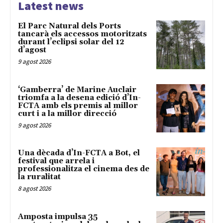
Latest news
El Parc Natural dels Ports
tancarà els accessos motoritzats
durant l’eclipsi solar del 12
d’agost
9 agost 2026
‘Gamberra’ de Marine Auclair
triomfa a la desena edició d’In-
FCTA amb els premis al millor
curt i a la millor direcció
9 agost 2026
Una dècada d’In-FCTA a Bot, el
festival que arrela i
professionalitza el cinema des de
la ruralitat
8 agost 2026
Amposta impulsa 35