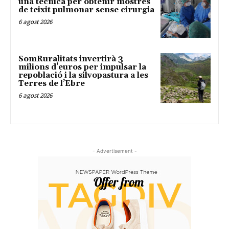
una tècnica per obtenir mostres
de teixit pulmonar sense cirurgia
6 agost 2026
SomRuralitats invertirà 3
milions d’euros per impulsar la
repoblació i la silvopastura a les
Terres de l’Ebre
6 agost 2026
- Advertisement -