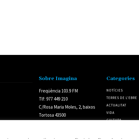
Sobre Imagina
Categories
Freqüència 103.9 FM
NOTÍCIES
TERRES DE L'EBRE
Tlf: 977 449 210
ACTUALITAT
C/Rosa Maria Moles, 2, baixos
VIDA
Tortosa 43500
CULTURA
Tarragona (Espanya)
POLÍTICA