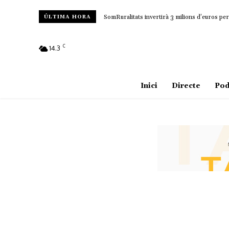
SomRuralitats invertirà 3 milions d’euros per 
ÚLTIMA HORA
C
14.3
Amposta
Inici
Directe
Pod