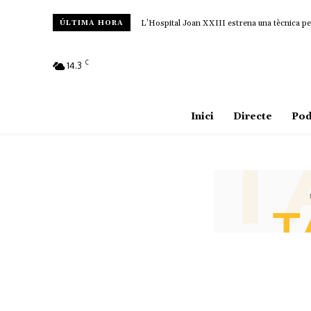
L’Hospital Joan XXIII estrena una tècnica pe
ÚLTIMA HORA
C
14.3
Amposta
Inici
Directe
Pod