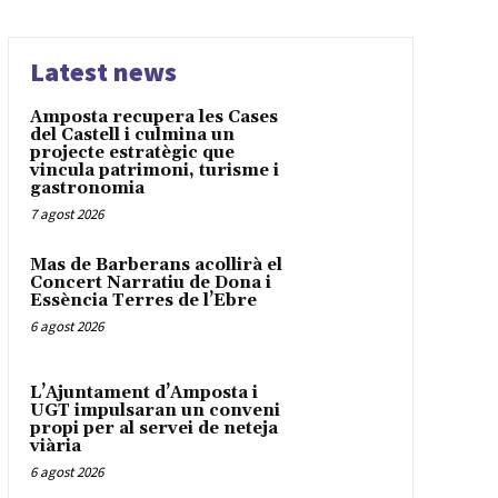
Latest news
Amposta recupera les Cases
del Castell i culmina un
projecte estratègic que
vincula patrimoni, turisme i
gastronomia
7 agost 2026
Mas de Barberans acollirà el
Concert Narratiu de Dona i
Essència Terres de l’Ebre
6 agost 2026
L’Ajuntament d’Amposta i
UGT impulsaran un conveni
propi per al servei de neteja
viària
6 agost 2026