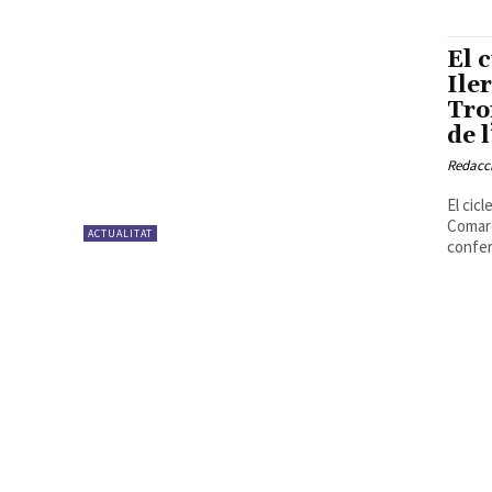
El 
Ile
Tro
de 
Redacc
El cic
Comarq
ACTUALITAT
confer