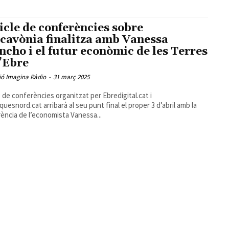
cicle de conferències sobre
rcavònia finalitza amb Vanessa
ncho i el futur econòmic de les Terres
l’Ebre
ió Imagina Ràdio
-
31 març 2025
le de conferències organitzat per Ebredigital.cat i
uesnord.cat arribarà al seu punt final el proper 3 d’abril amb la
ència de l’economista Vanessa...