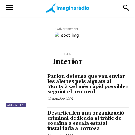
- Advertisement -
TAG
Interior
Parlon defensa que van enviar
les alertes pels aiguats al
Montsià «el més ràpid possible»
seguint el protocol
23 octubre 2025
ACTUALITAT
Desarticulen una organització
criminal dedicada al tràfic de
cocaïna a escala estatal
instal·lada a Tortosa