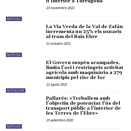
d’Interior a Tarragona
23 novembre 2022
NOTÍCIES
La Via Verda de la Val de Zafán
incrementa un 25% els usuaris
al tram del Baix Ebre
11 octubre 2021
NOTÍCIES
El Govern suspèn acampades,
limita l’oci i restringeix activitat
agrícola amb maquinària a 279
municipis pel risc de foc
12 agost 2021
ACTUALITAT
Pallarés: «Treballem amb
l’objectiu de potenciar l’ús del
transport públic a l’interior de
les Terres de l’Ebre»
15 setembre 2020
NOTÍCIES