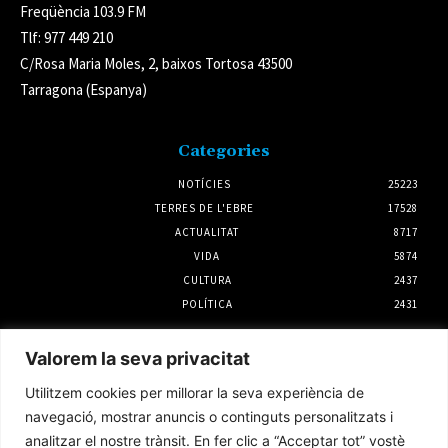
Freqüència 103.9 FM
Tlf: 977 449 210
C/Rosa Maria Moles, 2, baixos Tortosa 43500
Tarragona (Espanya)
Categories
NOTÍCIES
25223
TERRES DE L'EBRE
17528
ACTUALITAT
8717
VIDA
5874
CULTURA
2437
POLÍTICA
2431
Notícies
Valorem la seva privacitat
L’Ajuntament d’Amposta i UGT impulsaran
Utilitzem cookies per millorar la seva experiència de
un conveni propi per al servei de neteja
viària
navegació, mostrar anuncis o continguts personalitzats i
6 agost 2026
analitzar el nostre trànsit. En fer clic a “Acceptar tot” vostè