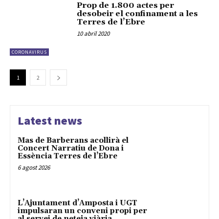
Prop de 1.800 actes per
desobeir el confinament a les
Terres de l’Ebre
10 abril 2020
CORONAVIRUS
1
2
Latest news
Mas de Barberans acollirà el
Concert Narratiu de Dona i
Essència Terres de l’Ebre
6 agost 2026
L’Ajuntament d’Amposta i UGT
impulsaran un conveni propi per
al servei de neteja viària