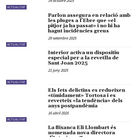
14 octubre 2025
ACTUALITAT
Parlon assegura en relació amb
les pluges a l’Ebre que «el
pitjor ja ha passat» i no hi ha
hagut incidències greus
29 setembre 2025
ACTUALITAT
Interior activa un dispositiu
especial per a la revetlla de
Sant Joan 2025
21 juny 2025
ACTUALITAT
Els fets delictius es redueixen
«tímidament» Tortosa i es
reverteix «la tendència» dels
anys postpandèmia
16 abril 2025
ACTUALITAT
La flixanca Eli Llombart és
nomenada nova directora