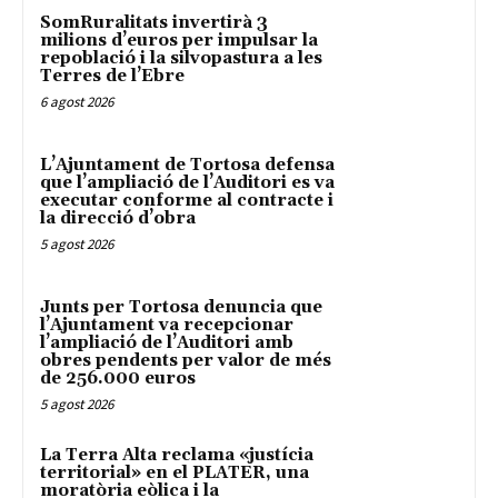
SomRuralitats invertirà 3
milions d’euros per impulsar la
repoblació i la silvopastura a les
Terres de l’Ebre
6 agost 2026
L’Ajuntament de Tortosa defensa
que l’ampliació de l’Auditori es va
executar conforme al contracte i
la direcció d’obra
5 agost 2026
Junts per Tortosa denuncia que
l’Ajuntament va recepcionar
l’ampliació de l’Auditori amb
obres pendents per valor de més
de 256.000 euros
5 agost 2026
La Terra Alta reclama «justícia
territorial» en el PLATER, una
moratòria eòlica i la