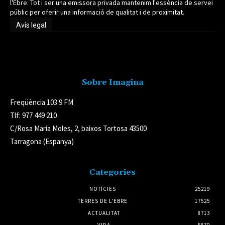
l'Ebre. Tot i ser una emissora privada mantenim l'essència de servei
públic per oferir una informació de qualitat i de proximitat.
Avís legal
Avís legal
Sobre Imagina
Freqüència 103.9 FM
Tlf: 977 449 210
C/Rosa Maria Moles, 2, baixos Tortosa 43500
Tarragona (Espanya)
Categories
NOTÍCIES
25219
TERRES DE L'EBRE
17525
ACTUALITAT
8713
VIDA
5870