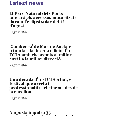
Latest news
El Parc Natural dels Ports
tancarà els accessos motoritzats
durant l’eclipsi solar del 12
d’agost
9 agost 2026
‘Gamberra’ de Marine Auclair
triomfa a la desena edició d’In-
FCTA amb els premis al millor
curt i a la millor direcció
9 agost 2026
Una dècada d’In-FCTA a Bot, el
festival que arrela i
professionalitza el cinema des de
la ruralitat
8 agost 2026
Amposta impulsa 35