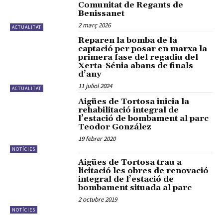
Comunitat de Regants de
Benissanet
2 març 2026
ACTUALITAT
Reparen la bomba de la
captació per posar en marxa la
primera fase del regadiu del
Xerta-Sénia abans de finals
d’any
11 juliol 2024
ACTUALITAT
Aigües de Tortosa inicia la
rehabilitació integral de
l’estació de bombament al parc
Teodor González
19 febrer 2020
NOTÍCIES
Aigües de Tortosa trau a
licitació les obres de renovació
integral de l’estació de
bombament situada al parc
2 octubre 2019
NOTÍCIES