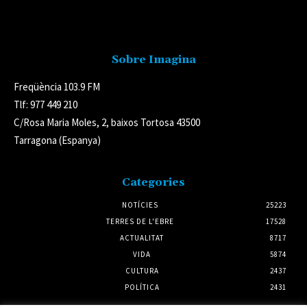
Avís legal
Sobre Imagina
Freqüència 103.9 FM
Tlf: 977 449 210
C/Rosa Maria Moles, 2, baixos Tortosa 43500
Tarragona (Espanya)
Categories
NOTÍCIES
25223
TERRES DE L'EBRE
17528
ACTUALITAT
8717
VIDA
5874
CULTURA
2437
POLÍTICA
2431