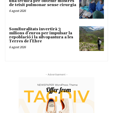
una tècnica per obtenir mostres
de teixit pulmonar sense cirurgia
6 agost 2026
SomRuralitats invertirà 3
milions d’euros per impulsar la
repoblació i la silvopastura a les
Terres de l’Ebre
6 agost 2026
- Advertisement -