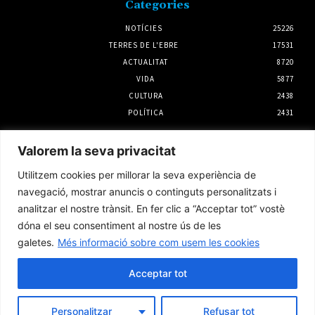
Categories
NOTÍCIES
25226
TERRES DE L'EBRE
17531
ACTUALITAT
8720
VIDA
5877
CULTURA
2438
POLÍTICA
2431
Notícies
Valorem la seva privacitat
SomRuralitats invertirà 3 milions d’euros
Utilitzem cookies per millorar la seva experiència de
per impulsar la repoblació i la silvopastura a
les Terres de l’Ebre
navegació, mostrar anuncis o continguts personalitzats i
6 agost 2026
analitzar el nostre trànsit. En fer clic a “Acceptar tot” vostè
dóna el seu consentiment al nostre ús de les
galetes.
Més informació sobre com usem les cookies
Telefònica reforça la xarxa de cobertura en
290 punts de Tarragona, les Terres de l’Ebre
i Lleida per l’eclipsi solar
Acceptar tot
6 agost 2026
Personalitzar
Refusar tot