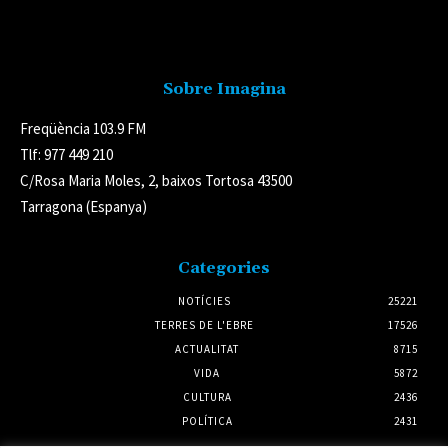
Avís legal
Sobre Imagina
Freqüència 103.9 FM
Tlf: 977 449 210
C/Rosa Maria Moles, 2, baixos Tortosa 43500
Tarragona (Espanya)
Categories
NOTÍCIES
25221
TERRES DE L'EBRE
17526
ACTUALITAT
8715
VIDA
5872
CULTURA
2436
POLÍTICA
2431