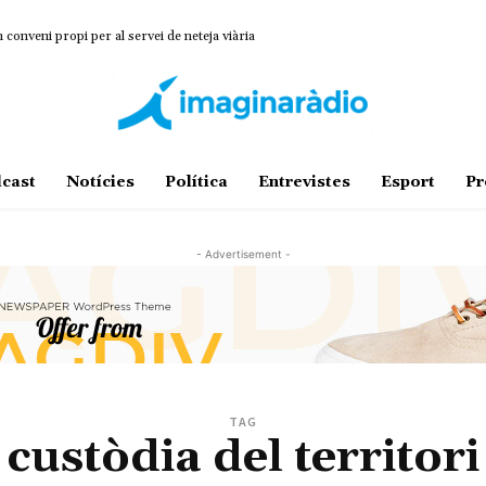
onveni propi per al servei de neteja viària
cast
Notícies
Política
Entrevistes
Esport
Pr
- Advertisement -
TAG
custòdia del territori