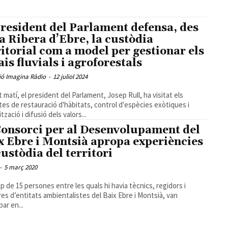
president del Parlament defensa, des
la Ribera d’Ebre, la custòdia
ritorial com a model per gestionar els
ais fluvials i agroforestals
ió Imagina Ràdio
-
12 juliol 2024
 matí, el president del Parlament, Josep Rull, ha visitat els
tes de restauració d'hàbitats, control d'espècies exòtiques i
tzació i difusió dels valors...
Consorci per al Desenvolupament del
x Ebre i Montsià apropa experiències
custòdia del territori
-
5 març 2020
p de 15 persones entre les quals hi havia tècnics, regidors i
s d’entitats ambientalistes del Baix Ebre i Montsià, van
par en...