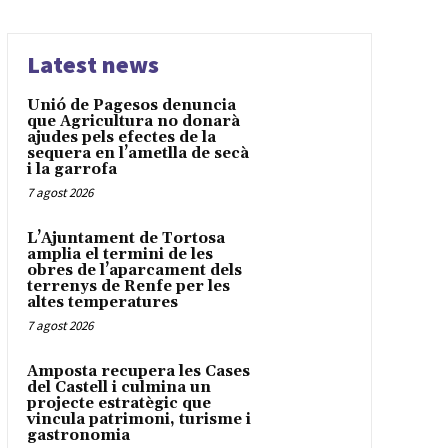
Latest news
Unió de Pagesos denuncia
que Agricultura no donarà
ajudes pels efectes de la
sequera en l’ametlla de secà
i la garrofa
7 agost 2026
L’Ajuntament de Tortosa
amplia el termini de les
obres de l’aparcament dels
terrenys de Renfe per les
altes temperatures
7 agost 2026
Amposta recupera les Cases
del Castell i culmina un
projecte estratègic que
vincula patrimoni, turisme i
gastronomia