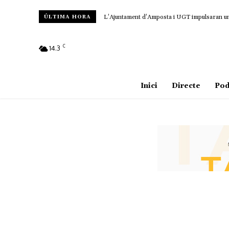
L’Ajuntament d’Amposta i UGT impulsaran un c
ÚLTIMA HORA
C
14.3
Amposta
Inici
Directe
Pod