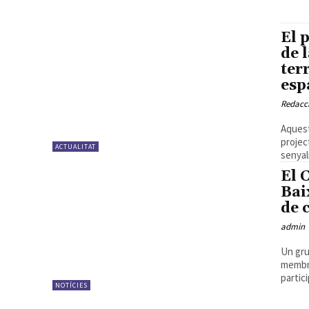
El 
de 
ter
esp
Redacc
Aquest
projec
ACTUALITAT
senyali
El 
Bai
de 
admin
Un gru
membre
partici
NOTÍCIES