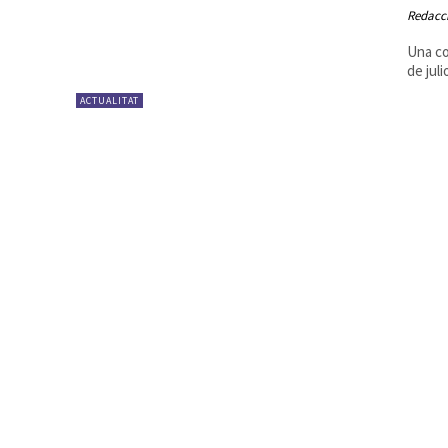
Redacc
Una co
de juli
ACTUALITAT