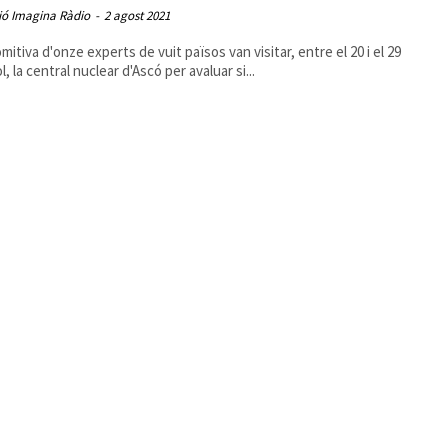
ió Imagina Ràdio
-
2 agost 2021
mitiva d'onze experts de vuit països van visitar, entre el 20 i el 29
ol, la central nuclear d'Ascó per avaluar si...