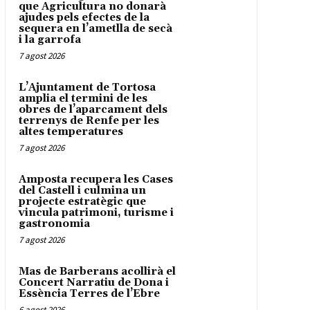
que Agricultura no donarà
ajudes pels efectes de la
sequera en l’ametlla de secà
i la garrofa
7 agost 2026
L’Ajuntament de Tortosa
amplia el termini de les
obres de l’aparcament dels
terrenys de Renfe per les
altes temperatures
7 agost 2026
Amposta recupera les Cases
del Castell i culmina un
projecte estratègic que
vincula patrimoni, turisme i
gastronomia
7 agost 2026
Mas de Barberans acollirà el
Concert Narratiu de Dona i
Essència Terres de l’Ebre
6 agost 2026