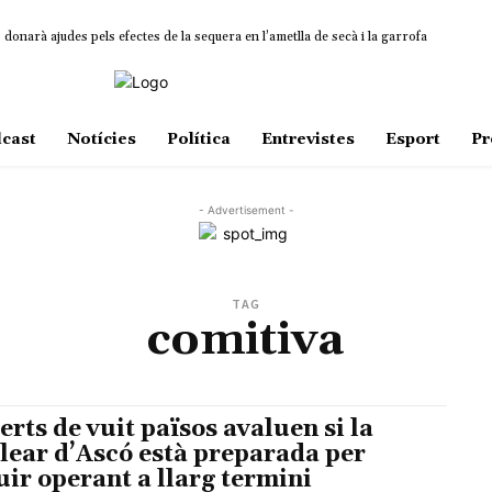
onarà ajudes pels efectes de la sequera en l’ametlla de secà i la garrofa
cast
Notícies
Política
Entrevistes
Esport
Pr
- Advertisement -
TAG
comitiva
erts de vuit països avaluen si la
lear d’Ascó està preparada per
uir operant a llarg termini