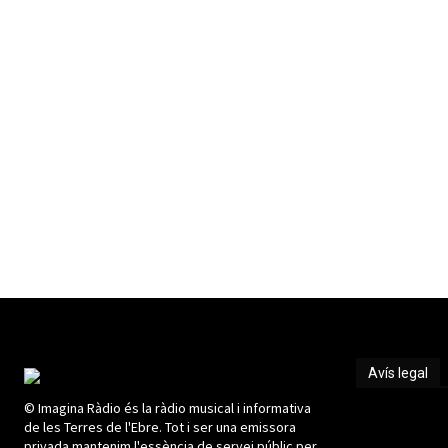
Avís legal
© Imagina Ràdio és la ràdio musical i informativa
Avís legal
de les Terres de l'Ebre. Tot i ser una emissora
privada mantenim l'essència de servei públic per