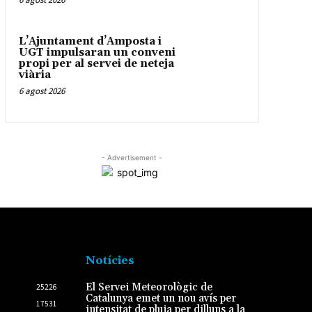
L’Ajuntament d’Amposta i
UGT impulsaran un conveni
propi per al servei de neteja
viària
6 agost 2026
- Advertisement -
Notícies
El Servei Meteorològic de
25226
Catalunya emet un nou avís per
17531
intensitat de pluja per dilluns a la