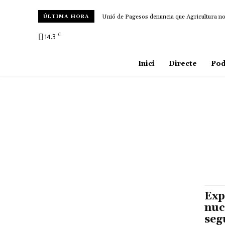
Unió de Pagesos denuncia que Agricultura no d
ÚLTIMA HORA
C
14.3
Amposta
Inici
Directe
Pod
Exp
nuc
seg