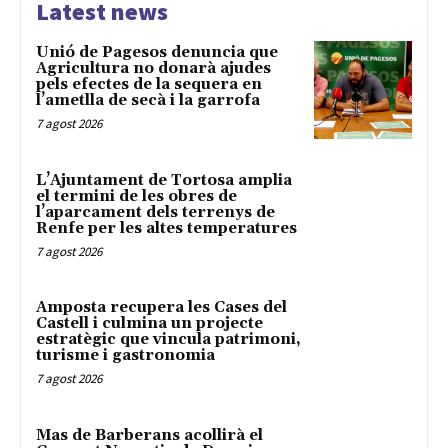
Latest news
Unió de Pagesos denuncia que
Agricultura no donarà ajudes
pels efectes de la sequera en
l’ametlla de secà i la garrofa
7 agost 2026
L’Ajuntament de Tortosa amplia
el termini de les obres de
l’aparcament dels terrenys de
Renfe per les altes temperatures
7 agost 2026
Amposta recupera les Cases del
Castell i culmina un projecte
estratègic que vincula patrimoni,
turisme i gastronomia
7 agost 2026
Mas de Barberans acollirà el