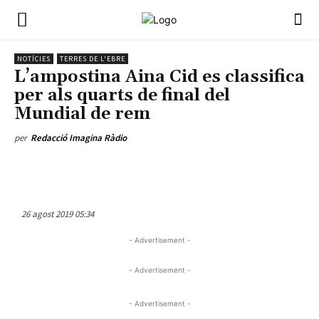
NOTÍCIES
TERRES DE L'EBRE
L’ampostina Aina Cid es classifica
per als quarts de final del
Mundial de rem
per
Redacció Imagina Ràdio
26 agost 2019 05:34
- Advertisement -
- Advertisement -
- Advertisement -