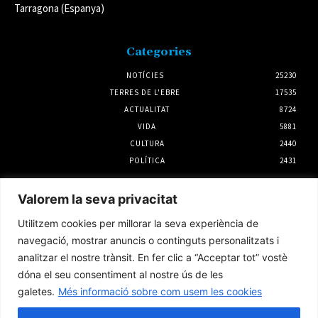
Tarragona (Espanya)
Categories
NOTÍCIES
25230
TERRES DE L'EBRE
17535
ACTUALITAT
8724
VIDA
5881
CULTURA
2440
POLÍTICA
2431
Notícies
Valorem la seva privacitat
Mas de Barberans acollirà el Concert
Utilitzem cookies per millorar la seva experiència de
Narratiu de Dona i Essència Terres de l’Ebre
navegació, mostrar anuncis o continguts personalitzats i
6 agost 2026
analitzar el nostre trànsit. En fer clic a “Acceptar tot” vostè
dóna el seu consentiment al nostre ús de les
galetes.
Més informació sobre com usem les cookies
L’Ajuntament de Tortosa amplia el termini
de les obres de l’aparcament dels terrenys de