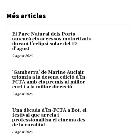
Més articles
El Parc Natural dels Ports
tancarà els accessos motoritzats
durant l’eclipsi solar del 12
d’agost
9 agost 2026
‘Gamberra’ de Marine Auclair
triomfa a la desena edició d’In-
FCTA amb els premis al millor
curt i a la millor direcció
9 agost 2026
Una dècada d’In-FCTA a Bot, el
festival que arrela i
professionalitza el cinema des
de la ruralitat
8 agost 2026