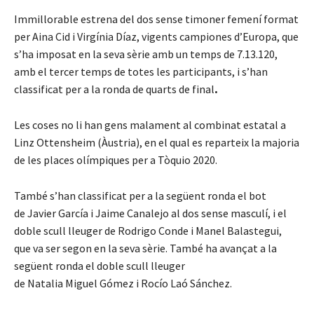
Immillorable estrena del dos sense timoner femení format
per Aina Cid i Virgínia Díaz, vigents campiones d’Europa, que
s’ha imposat en la seva sèrie amb un temps de 7.13.120,
amb el tercer temps de totes les participants, i s’han
classificat per a la ronda de quarts de final
.
Les coses no li han gens malament al combinat estatal a
Linz Ottensheim (Àustria), en el qual es reparteix la majoria
de les places olímpiques per a Tòquio 2020.
També s’han classificat per a la següent ronda el bot
de Javier García i Jaime Canalejo al dos sense masculí, i el
doble scull lleuger de Rodrigo Conde i Manel Balastegui,
que va ser segon en la seva sèrie. També ha avançat a la
següent ronda el doble scull lleuger
de Natalia Miguel Gómez i Rocío Laó Sánchez.