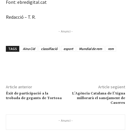
Font: ebredigital.cat
Redacció – T. R.
- Anunci -
TAGS
Aina Cid
classifiació
esport
Mundial de rem
rem
Article anterior
Article següent
Èxit de participació a la
L’Agència Catalana de l’Aigua
trobada de gegants de Tortosa
millorarà el sanejament de
Caseres
- Anunci -