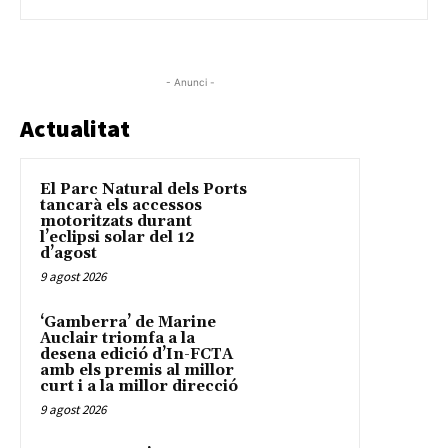
- Anunci -
Actualitat
El Parc Natural dels Ports
tancarà els accessos
motoritzats durant
l’eclipsi solar del 12
d’agost
9 agost 2026
‘Gamberra’ de Marine
Auclair triomfa a la
desena edició d’In-FCTA
amb els premis al millor
curt i a la millor direcció
9 agost 2026