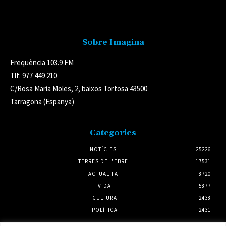
Avís legal
Sobre Imagina
Freqüència 103.9 FM
Tlf: 977 449 210
C/Rosa Maria Moles, 2, baixos Tortosa 43500
Tarragona (Espanya)
Categories
NOTÍCIES
25226
TERRES DE L'EBRE
17531
ACTUALITAT
8720
VIDA
5877
CULTURA
2438
POLÍTICA
2431