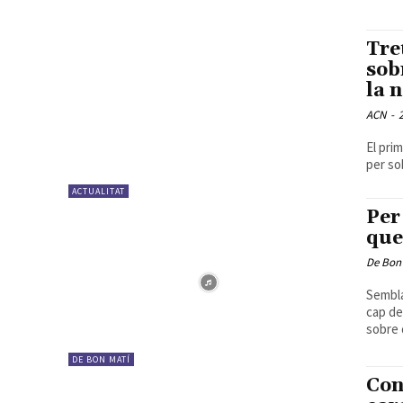
Tre
sob
la 
ACN
-
El pri
per so
ACTUALITAT
Per
que
De Bon
Sembla
cap de
sobre 
DE BON MATÍ
Con