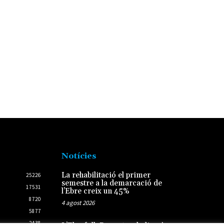
Notícies
La rehabilitació el primer
25226
semestre a la demarcació de
17531
l’Ebre creix un 45%
8720
4 agost 2026
5877
2438