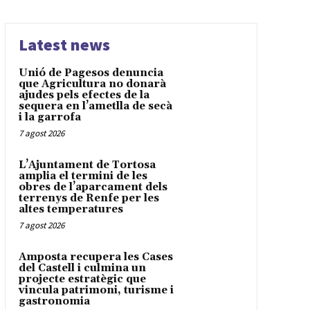
Latest news
Unió de Pagesos denuncia
que Agricultura no donarà
ajudes pels efectes de la
sequera en l’ametlla de secà
i la garrofa
7 agost 2026
L’Ajuntament de Tortosa
amplia el termini de les
obres de l’aparcament dels
terrenys de Renfe per les
altes temperatures
7 agost 2026
Amposta recupera les Cases
del Castell i culmina un
projecte estratègic que
vincula patrimoni, turisme i
gastronomia