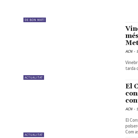
DE BON MATÍ
Vin
més
Met
ACN
-
Vinebr
tarda d
ACTUALITAT
El 
con
con
ACN
-
El Con
polser
Com as
ACTUALITAT