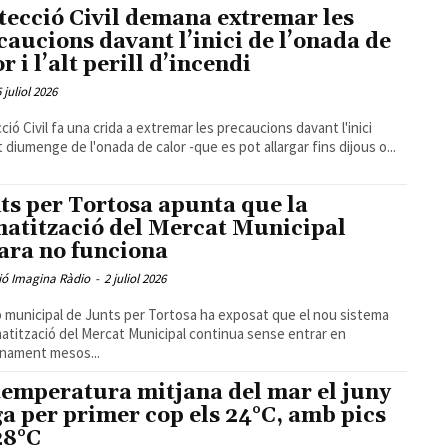
tecció Civil demana extremar les
caucions davant l’inici de l’onada de
r i l’alt perill d’incendi
5 juliol 2026
ció Civil fa una crida a extremar les precaucions davant l'inici
 diumenge de l'onada de calor -que es pot allargar fins dijous o...
ts per Tortosa apunta que la
matització del Mercat Municipal
ara no funciona
ió Imagina Ràdio
-
2 juliol 2026
p municipal de Junts per Tortosa ha exposat que el nou sistema
matització del Mercat Municipal continua sense entrar en
nament mesos...
temperatura mitjana del mar el juny
ga per primer cop els 24°C, amb pics
28°C