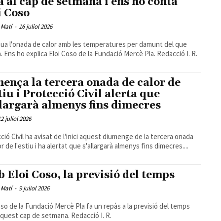
a al cap de setmana i ens ho conta
i Coso
 Matí
-
16 juliol 2026
ua l'onada de calor amb les temperatures per damunt del que
tocaria. Ens ho explica Eloi Coso de la Fundació Mercè Pla. Redacció I. R.
ença la tercera onada de calor de
stiu i Protecció Civil alerta que
llargarà almenys fins dimecres
12 juliol 2026
ció Civil ha avisat de l'inici aquest diumenge de la tercera onada
r de l'estiu i ha alertat que s'allargarà almenys fins dimecres....
 Eloi Coso, la previsió del temps
 Matí
-
9 juliol 2026
oso de la Fundació Mercè Pla fa un repàs a la previsió del temps
per a aquest cap de setmana. Redacció I. R.