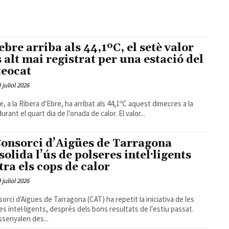
ebre arriba als 44,1ºC, el setè valor
 alt mai registrat per una estació del
eocat
9 juliol 2026
e, a la Ribera d'Ebre, ha arribat als 44,1ºC aquest dimecres a la
urant el quart dia de l'onada de calor. El valor...
Consorci d’Aigües de Tarragona
solida l’ús de polseres intel·ligents
tra els cops de calor
9 juliol 2026
sorci d'Aigües de Tarragona (CAT) ha repetit la iniciativa de les
es intel·ligents, després dels bons resultats de l'estiu passat.
senyalen des...