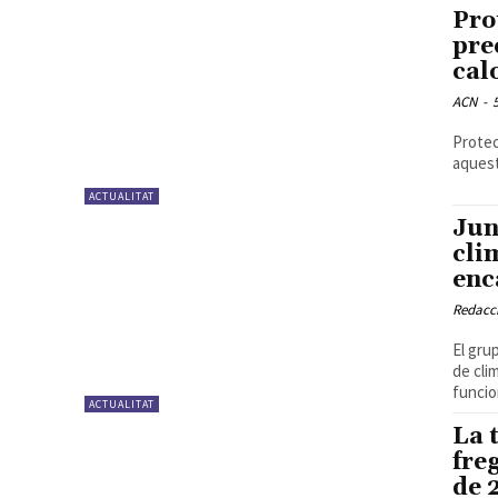
Pro
pre
calo
ACN
-
Protec
aquest
ACTUALITAT
Jun
cli
enc
Redacc
El gru
de cli
funcio
ACTUALITAT
La 
fre
de 