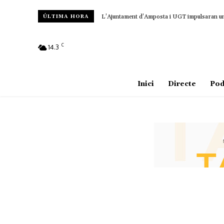
L’Ajuntament d’Amposta i UGT impulsaran un c
ÚLTIMA HORA
C
14.3
Amposta
Inici
Directe
Pod