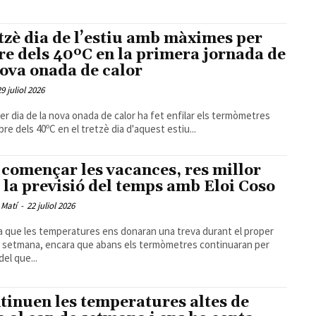
tzè dia de l’estiu amb màximes per
re dels 40ºC en la primera jornada de
nova onada de calor
29 juliol 2026
mer dia de la nova onada de calor ha fet enfilar els termòmetres
bre dels 40ºC en el tretzè dia d'aquest estiu...
 començar les vacances, res millor
 la previsió del temps amb Eloi Coso
 Matí
-
22 juliol 2026
 que les temperatures ens donaran una treva durant el proper
 setmana, encara que abans els termòmetres continuaran per
del que...
tinuen les temperatures altes de