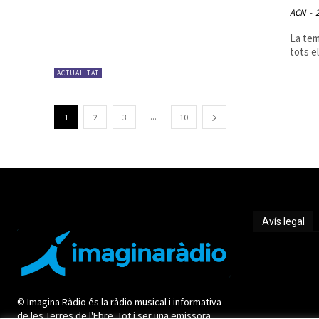
ACN
-
La tem
tots e
ACTUALITAT
...
1
2
3
10
Avís legal
Avís legal
© Imagina Ràdio és la ràdio musical i informativa
de les Terres de l'Ebre. Tot i ser una emissora