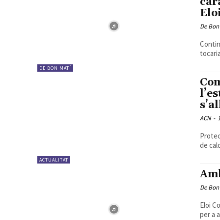
car
Elo
De Bon
Contin
DE BON MATÍ
Com
l’e
s’a
ACN
-
Protec
de calo
ACTUALITAT
Amb
De Bon
Eloi C