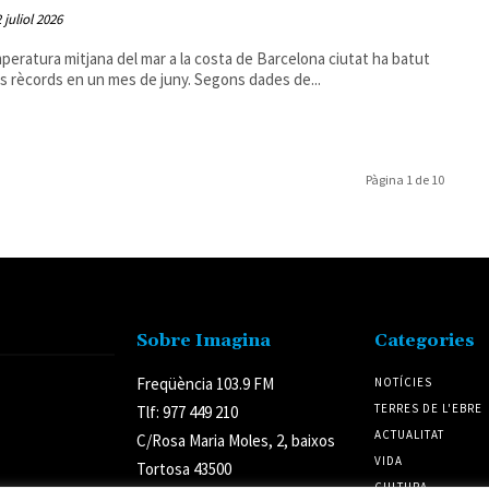
2 juliol 2026
peratura mitjana del mar a la costa de Barcelona ciutat ha batut
ls rècords en un mes de juny. Segons dades de...
Pàgina 1 de 10
Sobre Imagina
Categories
Freqüència 103.9 FM
NOTÍCIES
TERRES DE L'EBRE
Tlf: 977 449 210
ACTUALITAT
C/Rosa Maria Moles, 2, baixos
VIDA
Tortosa 43500
CULTURA