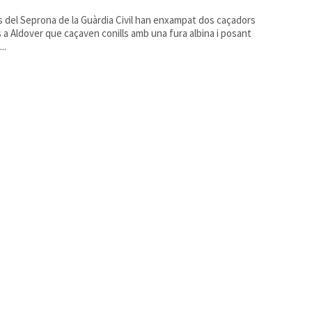
 del Seprona de la Guàrdia Civil han enxampat dos caçadors
s a Aldover que caçaven conills amb una fura albina i posant
..