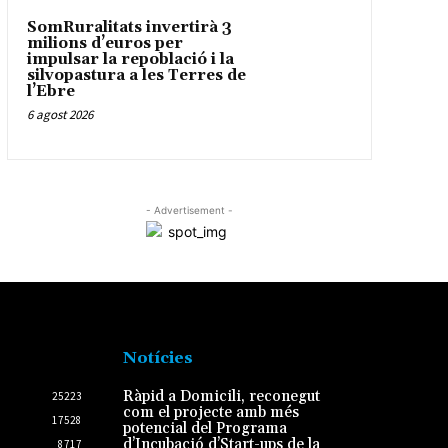
SomRuralitats invertirà 3
milions d’euros per
impulsar la repoblació i la
silvopastura a les Terres de
l’Ebre
6 agost 2026
- Advertisement -
Notícies
Ràpid a Domicili, reconegut
25223
com el projecte amb més
17528
potencial del Programa
d’Incubació d’Start-ups de la
8717