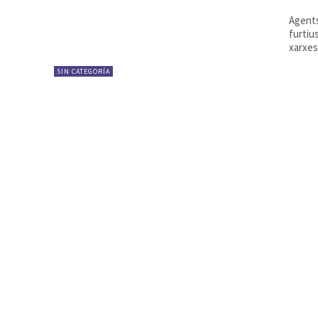
Agents
furtiu
xarxes.
SIN CATEGORÍA