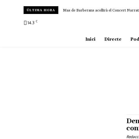
Mas de Barberans acollirà el Concert Narrat
ÚLTIMA HORA
C
14.3
Amposta
Inici
Directe
Pod
Den
con
Redacc