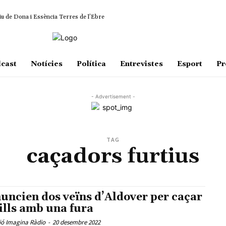
iu de Dona i Essència Terres de l’Ebre
cast
Notícies
Política
Entrevistes
Esport
Pr
- Advertisement -
TAG
caçadors furtius
uncien dos veïns d’Aldover per caçar
ills amb una fura
ió Imagina Ràdio
-
20 desembre 2022