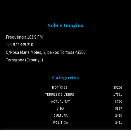
Avís legal
Sobre Imagina
Freqüència 103.9 FM
Tlf: 977 449 210
C/Rosa Maria Moles, 2, baixos Tortosa 43500
Tarragona (Espanya)
Categories
NOTÍCIES
25226
TERRES DE L'EBRE
17531
ACTUALITAT
8720
VIDA
5877
CULTURA
2438
POLÍTICA
2431