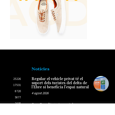
Notícies
Regular el vehicle privat té el
25226
suport dels turistes del delta de
17531
l’Ebre si beneficia l’espai natural
8720
4 agost 2026
5877
2438
SomRuralitats invertirà 3
milions d’euros per impulsar la
2431
repoblació i la silvopastura a les