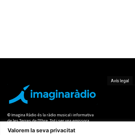
Avís legal
Avís legal
© Imagina Ràdio és la ràdio musical i informativa
de les Terres de l'Ebre. Tot i ser una emissora
privada mantenim l'essència de servei públic per
Valorem la seva privacitat
oferir una informació de qualitat i de proximitat.