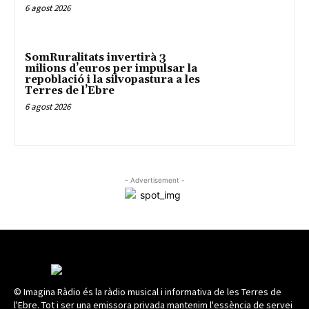
6 agost 2026
SomRuralitats invertirà 3
milions d’euros per impulsar la
repoblació i la silvopastura a les
Terres de l’Ebre
6 agost 2026
- Advertisement -
© Imagina Ràdio és la ràdio musical i informativa de les Terres de
l'Ebre. Tot i ser una emissora privada mantenim l'essència de servei