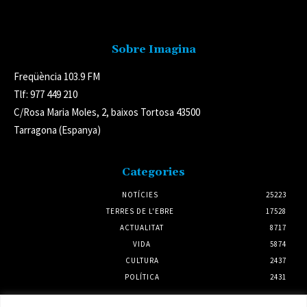
Avís legal
Sobre Imagina
Freqüència 103.9 FM
Tlf: 977 449 210
C/Rosa Maria Moles, 2, baixos Tortosa 43500
Tarragona (Espanya)
Categories
NOTÍCIES
25223
TERRES DE L'EBRE
17528
ACTUALITAT
8717
VIDA
5874
CULTURA
2437
POLÍTICA
2431
Notícies