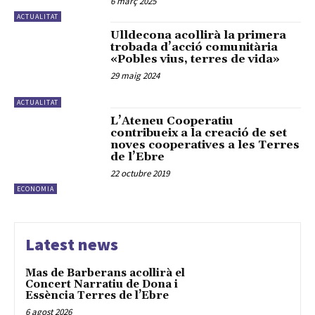
6 març 2025
ACTUALITAT
Ulldecona acollirà la primera
trobada d’acció comunitària
«Pobles vius, terres de vida»
29 maig 2024
ACTUALITAT
L’Ateneu Cooperatiu
contribueix a la creació de set
noves cooperatives a les Terres
de l’Ebre
22 octubre 2019
ECONOMIA
Latest news
Mas de Barberans acollirà el
Concert Narratiu de Dona i
Essència Terres de l’Ebre
6 agost 2026