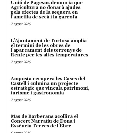
Unió de Pagesos denuncia que
Agricultura no donarà ajudes
pels efectes de la sequera en
l’ametlla de secà i la garrofa
7 agost 2026
L’Ajuntament de Tortosa amplia
el termini de les obres de
l’aparcament dels terrenys de
Renfe per les altes temperatures
7 agost 2026
Amposta recupera les Cases del
Castell i culmina un projecte
estratègic que vincula patrimoni,
turisme i gastronomia
7 agost 2026
Mas de Barberans acollirà el
Concert Narratiu de Dona i
Essència Terres de l’Ebre
6 agost 2026