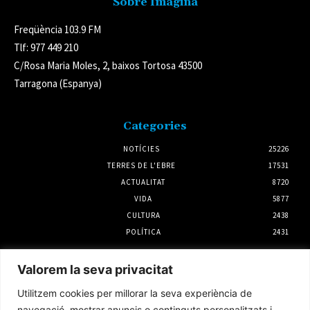
Sobre Imagina
Freqüència 103.9 FM
Tlf: 977 449 210
C/Rosa Maria Moles, 2, baixos Tortosa 43500
Tarragona (Espanya)
Categories
NOTÍCIES
25226
TERRES DE L'EBRE
17531
ACTUALITAT
8720
VIDA
5877
CULTURA
2438
POLÍTICA
2431
Notícies
Valorem la seva privacitat
El Servei Meteorològic de Catalunya emet un
Utilitzem cookies per millorar la seva experiència de
nou avís per intensitat de pluja per dilluns a
la tarda
navegació, mostrar anuncis o continguts personalitzats i