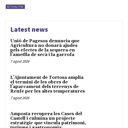
ACTUALITAT
Latest news
Unió de Pagesos denuncia que
Agricultura no donarà ajudes
pels efectes de la sequera en
l’ametlla de secà i la garrofa
7 agost 2026
L’Ajuntament de Tortosa amplia
el termini de les obres de
l’aparcament dels terrenys de
Renfe per les altes temperatures
7 agost 2026
Amposta recupera les Cases del
Castell i culmina un projecte
estratègic que vincula patrimoni,
turisme i gastronomia