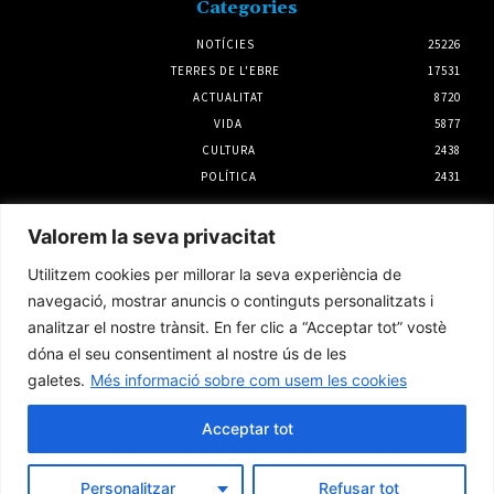
Categories
NOTÍCIES
25226
TERRES DE L'EBRE
17531
ACTUALITAT
8720
VIDA
5877
CULTURA
2438
POLÍTICA
2431
Notícies
Valorem la seva privacitat
La rehabilitació el primer semestre a la
Utilitzem cookies per millorar la seva experiència de
demarcació de l’Ebre creix un 45%
navegació, mostrar anuncis o continguts personalitzats i
4 agost 2026
analitzar el nostre trànsit. En fer clic a “Acceptar tot” vostè
dóna el seu consentiment al nostre ús de les
galetes.
Més informació sobre com usem les cookies
L’Ebrefolk Roquetes dedicarà l’11a edició a la
unió de la música tradicional andalusa i la
jota versada
Acceptar tot
3 agost 2026
Personalitzar
Refusar tot