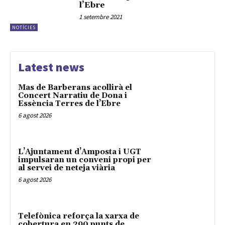
l’Ebre
1 setembre 2021
NOTÍCIES
Latest news
Mas de Barberans acollirà el
Concert Narratiu de Dona i
Essència Terres de l’Ebre
6 agost 2026
L’Ajuntament d’Amposta i UGT
impulsaran un conveni propi per
al servei de neteja viària
6 agost 2026
Telefònica reforça la xarxa de
cobertura en 290 punts de