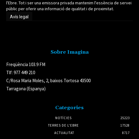
l'Ebre. Tot i ser una emissora privada mantenim l'essència de servei
públic per oferir una informació de qualitat i de proximitat.
Avís legal
Avís legal
Sobre Imagina
Freqüència 103.9 FM
Tlf: 977 449 210
C/Rosa Maria Moles, 2, baixos Tortosa 43500
Tarragona (Espanya)
Categories
NOTÍCIES
25223
TERRES DE L'EBRE
17528
ACTUALITAT
8717