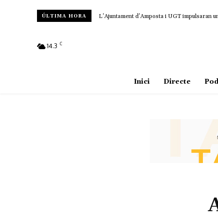
L’Ajuntament d’Amposta i UGT impulsaran un c
ÚLTIMA HORA
C
14.3
Amposta
Inici
Directe
Pod