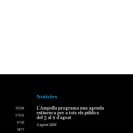
Notícies
L’Ampolla programa una agenda
25226
estiuenca per a tots els públics
17531
del 5 al 9 d’agost
8720
5 agost 2026
5877