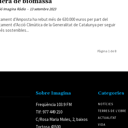
dera de biomassa
ió Imagina Ràdio
-
13 setembre 2023
tament d’Amposta ha rebut més de 630.000 euros per part del
ament d’Acció Climàtica de la Generalitat de Catalunya per seguir
és sostenibles...
Pàgina 1 de 8
Sobre Imagina
Categories
Freqüència 103.9 FM
NOTÍCIES
TERRES DE L'EBRE
Tlf: 977 449 210
ACTUALITAT
C/Rosa Maria Moles, 2, baixos
VIDA
Tortosa 43500