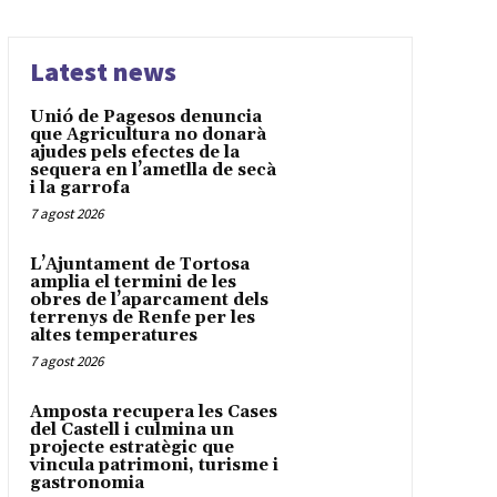
Latest news
Unió de Pagesos denuncia
que Agricultura no donarà
ajudes pels efectes de la
sequera en l’ametlla de secà
i la garrofa
7 agost 2026
L’Ajuntament de Tortosa
amplia el termini de les
obres de l’aparcament dels
terrenys de Renfe per les
altes temperatures
7 agost 2026
Amposta recupera les Cases
del Castell i culmina un
projecte estratègic que
vincula patrimoni, turisme i
gastronomia