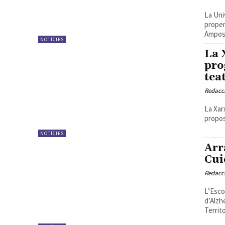
La Uni
proper
Ampost
NOTÍCIES
La 
pro
tea
Redacc
La Xar
propos
NOTÍCIES
Arr
Cui
Redacc
L’Esco
d’Alzh
Territo