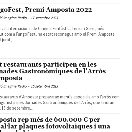
goFest, Premi Amposta 2022
ió Imagina Ràdio
-
17 setembre 2023
tival Internacional de Cinema Fantàstic, Terror i Gore, més
t com a FangoFest, ha estat reconegut amb el Premi Amposta
 jurat,...
t restaurants participen en les
nades Gastronòmiques de l’Arròs
mposta
ió Imagina Ràdio
-
15 setembre 2023
estaurants d’Amposta prepararan menús especials amb l’arròs com
agonista a les Jornades Gastronòmiques de l’Arròs, que tindran
el 15 de setembre...
osta rep més de 600.000 € per
tal·lar plaques fotovoltaiques i una