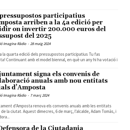
 pressupostos participatius
mposta arriben a la 4a edició per
idir on invertir 200.000 euros del
ssupost del 2025
ió Imagina Ràdio
-
28 maig 2024
a la quarta edició dels pressupostos participatius Tu fas
a! Continuant amb el model biennal, en què un any hi ha votació i
juntament signa els convenis de
·laboració anuals amb nou entitats
ials d’Amposta
ió Imagina Ràdio
-
7 març 2024
tament d’Amposta renova els convenis anuals amb les entitats
s de la ciutat. Aquest dimecres, 6 de març, l’alcalde, Adam Tomàs, i
dora...
Defensora de la Ciutadania