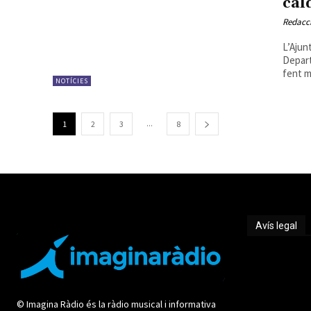
cal
Redacc
L’Ajun
Depart
fent m
NOTÍCIES
...
1
2
3
8
Avís legal
Avís legal
© Imagina Ràdio és la ràdio musical i informativa