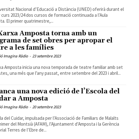
versitat Nacional d’Educació a Distància (UNED) oferirà durant el
 curs 2023/24 dos cursos de formació continuada a l’Aula
a. El primer quatrimestre,...
Xarxa Amposta torna amb un
grama de set obres per apropar el
tre a les famílies
ió Imagina Ràdio
-
23 setembre 2023
xa Amposta inicia una nova temporada de teatre familiar amb set
tes, una més que l’any passat, entre setembre del 2023 i abril...
anca una nova edició de l’Escola del
dar a Amposta
ió Imagina Ràdio
-
20 setembre 2023
la del Cuidar, impulsada per l’Associació de Familiars de Malalts
eimer del Montsià (AFAM), l’Ajuntament d’Amposta i la Gerència
rial Terres de l’Ebre de...