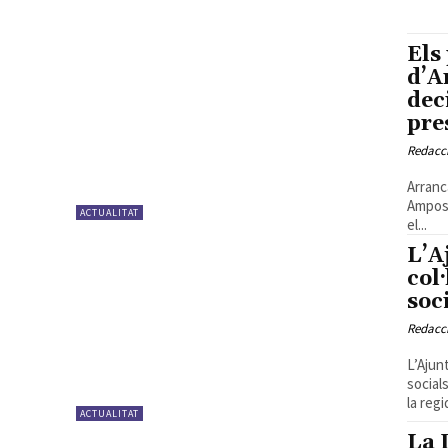
Els
d’A
dec
pre
Redacc
Arranc
Ampost
ACTUALITAT
el...
L’A
col
soc
Redacc
L’Ajun
social
la regi
ACTUALITAT
La 