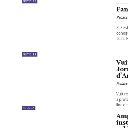
NOTÍCIES
Fan
Redacc
El Fes
conegu
2022. El
NOTÍCIES
Vui
Jor
d’A
Redacc
Vuit r
a prot
lloc d
AGENDA
Amp
ins