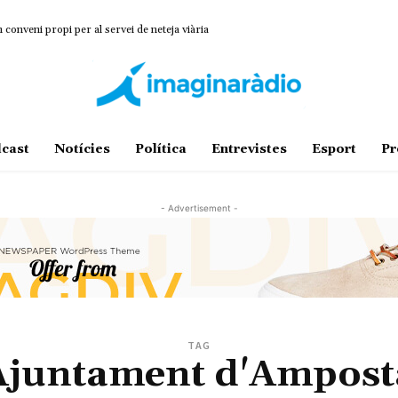
onveni propi per al servei de neteja viària
cast
Notícies
Política
Entrevistes
Esport
Pr
- Advertisement -
TAG
Ajuntament d'Ampost