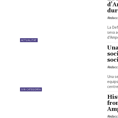
d’A
dur
Redacc
La Def
seva a
d’Ampo
ACTUALITAT
Una
soc
soc
Redacc
Una se
equips
centre
SIN CATEGORÍA
His
fro
Amp
Redacc