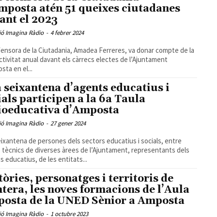
mposta atén 51 queixes ciutadanes
ant el 2023
ió Imagina Ràdio
-
4 febrer 2024
ensora de la Ciutadania, Amadea Ferreres, va donar compte de la
ctivitat anual davant els càrrecs electes de l’Ajuntament
sta en el...
 seixantena d’agents educatius i
ials participen a la 6a Taula
ioeducativa d’Amposta
ió Imagina Ràdio
-
27 gener 2024
ixantena de persones dels sectors educatius i socials, entre
 tècnics de diverses àrees de l’Ajuntament, representants dels
s educatius, de les entitats...
tòries, personatges i territoris de
ntera, les noves formacions de l’Aula
osta de la UNED Sènior a Amposta
ió Imagina Ràdio
-
1 octubre 2023