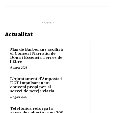
- Anunci -
Actualitat
Mas de Barberans acollirà
el Concert Narratiu de
Dona i Essència Terres de
l’Ebre
6 agost 2026
L’Ajuntament d’Amposta i
UGT impulsaran un
conveni propi per al
servei de neteja viària
6 agost 2026
Telefònica reforça la
xarxa de cobertura en 290