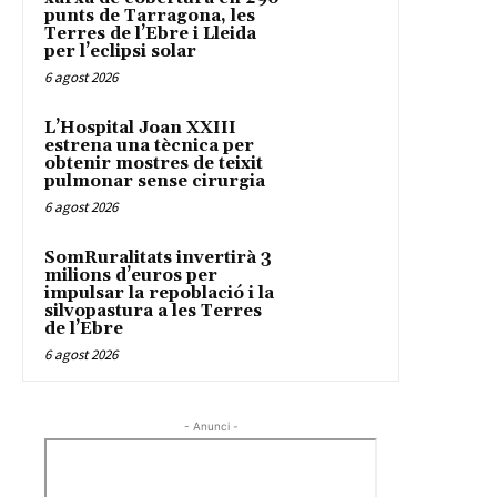
punts de Tarragona, les
Terres de l’Ebre i Lleida
per l’eclipsi solar
6 agost 2026
L’Hospital Joan XXIII
estrena una tècnica per
obtenir mostres de teixit
pulmonar sense cirurgia
6 agost 2026
SomRuralitats invertirà 3
milions d’euros per
impulsar la repoblació i la
silvopastura a les Terres
de l’Ebre
6 agost 2026
- Anunci -