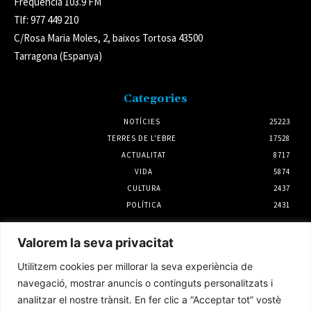
Freqüència 103.9 FM
Tlf: 977 449 210
C/Rosa Maria Moles, 2, baixos Tortosa 43500
Tarragona (Espanya)
Categories
NOTÍCIES
25223
TERRES DE L'EBRE
17528
ACTUALITAT
8717
VIDA
5874
CULTURA
2437
POLÍTICA
2431
Notícies
Valorem la seva privacitat
Francesc Barbero repetirà com a candidat
Utilitzem cookies per millorar la seva experiència de
d’ERC – Entesa per Flix a les municipals del
2027
navegació, mostrar anuncis o continguts personalitzats i
3 agost 2026
analitzar el nostre trànsit. En fer clic a “Acceptar tot” vostè