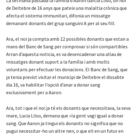
La setmana passada la família d’Aaron Garcia Lliso, un noi
de Deltebre de 16 anys que pateix una malaltia crònica que
afecta el sistema immunitari, difonia un missatge
demanant donants del grup sanguini A per al seu fill.
Ara, el noi ja compta amb 12 possibles donants que estan a
mans del Banc de Sang per comprovar si són compartibles.
Arran d’aquesta noticia, es va desencadenar una allau de
missatges donant suport a la família i amb molts
voluntaris per efectuar les donacions. El Banc de Sang, que
ja tenia previst visitar el municipi de Deltebre el dissabte
dia 16, va habilitar l’opció d’anar a donar sang
exclusivament per a Aaron.
Ara, tot i que el noi ja té els donants que necessitava, la seva
mare, Lucia Lliso, demana que «la gent vagi igual a donar
sang. Que Aaron ja tingui els donants no significa que no
pugui necessitar-ho un altre nen, o que ell en un futur en