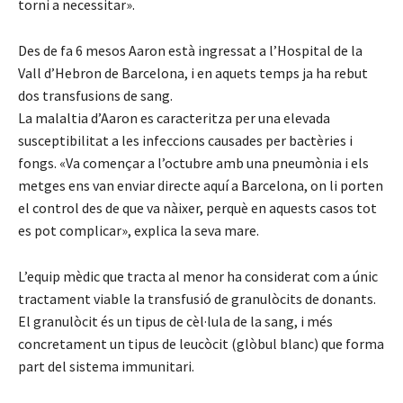
torni a necessitar».
Des de fa 6 mesos Aaron està ingressat a l’Hospital de la
Vall d’Hebron de Barcelona, i en aquets temps ja ha rebut
dos transfusions de sang.
La malaltia d’Aaron es caracteritza per una elevada
susceptibilitat a les infeccions causades per bactèries i
fongs. «Va començar a l’octubre amb una pneumònia i els
metges ens van enviar directe aquí a Barcelona, on li porten
el control des de que va nàixer, perquè en aquests casos tot
es pot complicar», explica la seva mare.
L’equip mèdic que tracta al menor ha considerat com a únic
tractament viable la transfusió de granulòcits de donants.
El granulòcit és un tipus de cèl·lula de la sang, i més
concretament un tipus de leucòcit (glòbul blanc) que forma
part del sistema immunitari.