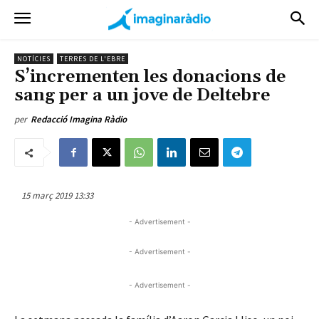
NOTÍCIES
TERRES DE L'EBRE
S’incrementen les donacions de
sang per a un jove de Deltebre
per
Redacció Imagina Ràdio
15 març 2019 13:33
- Advertisement -
- Advertisement -
- Advertisement -