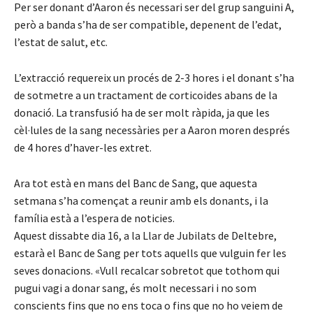
Per ser donant d’Aaron és necessari ser del grup sanguini A,
però a banda s’ha de ser compatible, depenent de l’edat,
l’estat de salut, etc.
L’extracció requereix un procés de 2-3 hores i el donant s’ha
de sotmetre a un tractament de corticoides abans de la
donació. La transfusió ha de ser molt ràpida, ja que les
cèl·lules de la sang necessàries per a Aaron moren després
de 4 hores d’haver-les extret.
Ara tot està en mans del Banc de Sang, que aquesta
setmana s’ha començat a reunir amb els donants, i la
família està a l’espera de noticies.
Aquest dissabte dia 16, a la Llar de Jubilats de Deltebre,
estarà el Banc de Sang per tots aquells que vulguin fer les
seves donacions. «Vull recalcar sobretot que tothom qui
pugui vagi a donar sang, és molt necessari i no som
conscients fins que no ens toca o fins que no ho veiem de