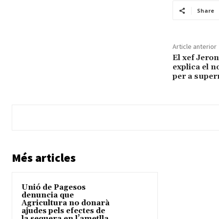
Share
Article anterior
El xef Jeron
explica el 
per a supe
Més articles
Unió de Pagesos
denuncia que
Agricultura no donarà
ajudes pels efectes de
la sequera en l’ametlla