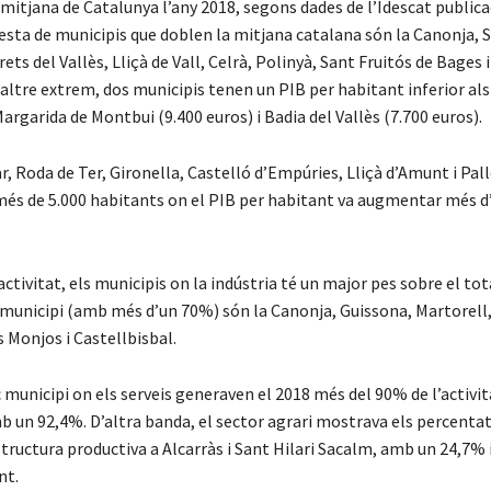
 mitjana de Catalunya l’any 2018, segons dades de l’Idescat public
resta de municipis que doblen la mitjana catalana són la Canonja, 
rets del Vallès, Lliçà de Vall, Celrà, Polinyà, Sant Fruitós de Bages i
’altre extrem, dos municipis tenen un PIB per habitant inferior als
argarida de Montbui (9.400 euros) i Badia del Vallès (7.700 euros).
, Roda de Ter, Gironella, Castelló d’Empúries, Lliçà d’Amunt i Pall
més de 5.000 habitants on el PIB per habitant va augmentar més 
activitat, els municipis on la indústria té un major pes sobre el tot
el municipi (amb més d’un 70%) són la Canonja, Guissona, Martorell
s Monjos i Castellbisbal.
c municipi on els serveis generaven el 2018 més del 90% de l’activit
 un 92,4%. D’altra banda, el sector agrari mostrava els percent
structura productiva a Alcarràs i Sant Hilari Sacalm, amb un 24,7% 
nt.