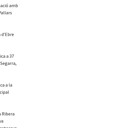
elació amb
Pallars
a d’Ebre
ica a 37
 Segarra,
ca a la
cipal
a Ribera
va