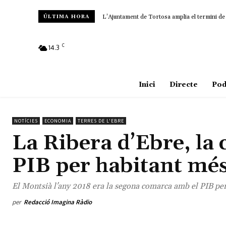
L’Ajuntament de Tortosa amplia el termini de
ÚLTIMA HORA
C
14.3
Amposta
Inici
Directe
Pod
NOTÍCIES
ECONOMIA
TERRES DE L'EBRE
La Ribera d’Ebre, la
PIB per habitant més
El Montsià l'any 2018 era la segona comarca amb el PIB pe
per
Redacció Imagina Ràdio