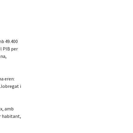
mb 49.400
l PIB per
ana,
na eren:
Llobregat i
ix, amb
r habitant,