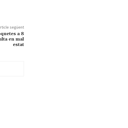
rticle següent
oquetes a 8
ulta en mal
estat