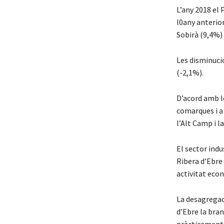
L’any 2018 el 
l0any anterior
Sobirà (9,4%) 
Les disminucio
(-2,1%).
D’acord amb le
comarques i a 
l’Alt Camp i l
El sector indu
Ribera d’Ebre 
activitat econ
La desagregaci
d’Ebre la bran