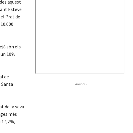
ades aquest
Sant Esteve
 el Prat de
 10.000
ejà són els
d’un 10%
al de
, Santa
- Anunci -
at de la seva
atges més
i 17,2%,