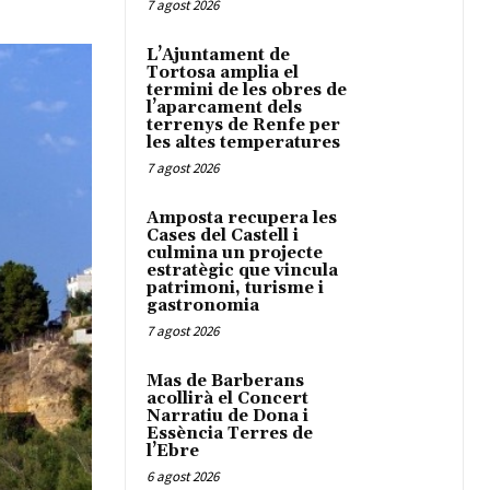
7 agost 2026
L’Ajuntament de
Tortosa amplia el
termini de les obres de
l’aparcament dels
terrenys de Renfe per
les altes temperatures
7 agost 2026
Amposta recupera les
Cases del Castell i
culmina un projecte
estratègic que vincula
patrimoni, turisme i
gastronomia
7 agost 2026
Mas de Barberans
acollirà el Concert
Narratiu de Dona i
Essència Terres de
l’Ebre
6 agost 2026