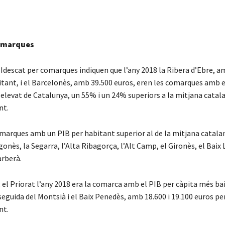
omarques
’Idescat per comarques indiquen que l’any 2018 la Ribera d’Ebre, a
itant, i el Barcelonès, amb 39.500 euros, eren les comarques amb e
elevat de Catalunya, un 55% i un 24% superiors a la mitjana catal
nt.
omarques amb un PIB per habitant superior al de la mitjana catala
gonès, la Segarra, l’Alta Ribagorça, l’Alt Camp, el Gironès, el Baix 
arberà.
 el Priorat l’any 2018 era la comarca amb el PIB per càpita més ba
seguida del Montsià i el Baix Penedès, amb 18.600 i 19.100 euros pe
nt.