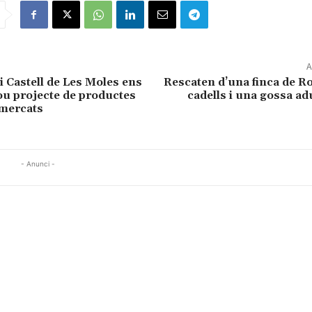
A
i Castell de Les Moles ens
Rescaten d’una finca de R
nou projecte de productes
cadells i una gossa ad
rmercats
- Anunci -