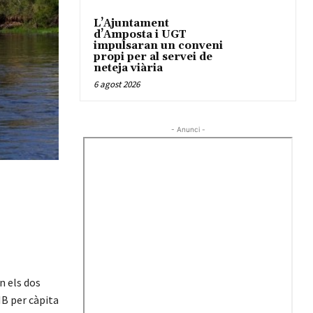
L’Ajuntament
d’Amposta i UGT
impulsaran un conveni
propi per al servei de
neteja viària
6 agost 2026
- Anunci -
n els dos
IB per càpita