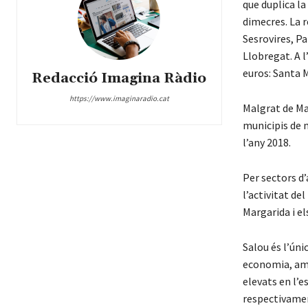
que duplica la
dimecres. La 
Sesrovires, Pa
Llobregat. A l
euros: Santa M
Redacció Imagina Ràdio
https://www.imaginaradio.cat
Malgrat de Mar
municipis de 
l’any 2018.
Per sectors d’
l’activitat d
Margarida i el
Salou és l’úni
economia, amb
elevats en l’e
respectivame