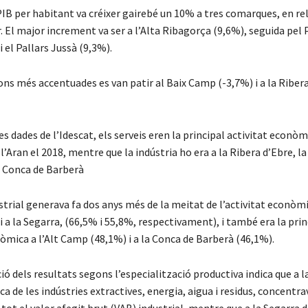
PIB per habitant va créixer gairebé un 10% a tres comarques, en r
. El major increment va ser a l’Alta Ribagorça (9,6%), seguida pel 
i el Pallars Jussà (9,3%).
ns més accentuades es van patir al Baix Camp (-3,7%) i a la Riber
s dades de l’Idescat, els serveis eren la principal activitat econòm
l’Aran el 2018, mentre que la indústria ho era a la Ribera d’Ebre, la
a Conca de Barberà
strial generava fa dos anys més de la meitat de l’activitat econòmi
i a la Segarra, (66,5% i 55,8%, respectivament), i també era la prin
òmica a l’Alt Camp (48,1%) i a la Conca de Barberà (46,1%).
ó dels resultats segons l’especialització productiva indica que a l
ca de les indústries extractives, energia, aigua i residus, concentra