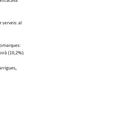
destacava
 serveis: al
comarques:
birà (10,2%).
arrigues,