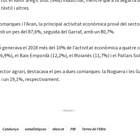
ot el valor afegit brut (VAB) industrial, mentre que a la Segarra 
tèxtil i altres.
comarques i l’Aran, la principal activitat econòmica prové del sector
b un pes del 87,6%, seguida del Garraf, amb un 80,7%.
ó generava el 2018 més del 10% de l’activitat econòmica a quatre 
6,9%), el Baix Empordà (12,2%), el Moianès (11,7%) i el Pallars So
sector agrari, destacava el pes a dues comarques: la Noguera i les G
i un 19,1%, respectivament.
- Anunci -
Catalunya
estadístiques
Idescat
PIB
Terres de l'EBre