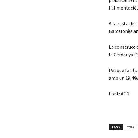
pràcticament t
l’alimentació, 
A la resta de 
Barcelonès am
La construcci
la Cerdanya (1
Pel que fa al 
amb un 19,4% 
Font: ACN
TAGS
2018