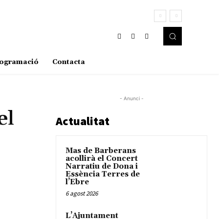
ogramació
Contacta
- Anunci -
el
Actualitat
Mas de Barberans
acollirà el Concert
Narratiu de Dona i
Essència Terres de
l’Ebre
6 agost 2026
L’Ajuntament