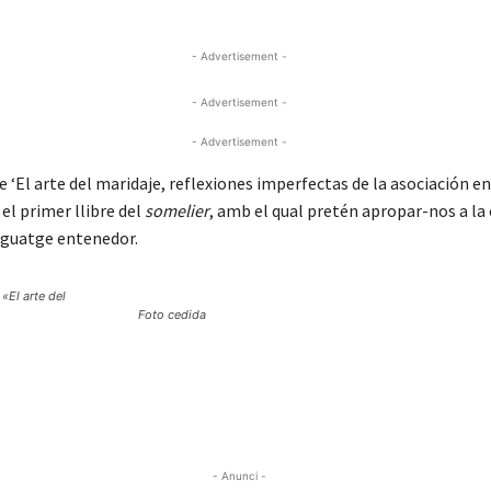
- Advertisement -
- Advertisement -
- Advertisement -
de ‘El arte del maridaje, reflexiones imperfectas de la asociación e
 el primer llibre del
somelier
, amb el qual pretén apropar-nos a la 
nguatge entenedor.
 «El arte del
Foto cedida
- Anunci -