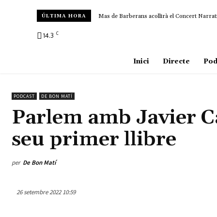
Mas de Barberans acollirà el Concert Narrat
ÚLTIMA HORA
C
14.3
Amposta
Inici
Directe
Pod
PODCAST
DE BON MATÍ
Parlem amb Javier C
seu primer llibre
per
De Bon Matí
26 setembre 2022 10:59