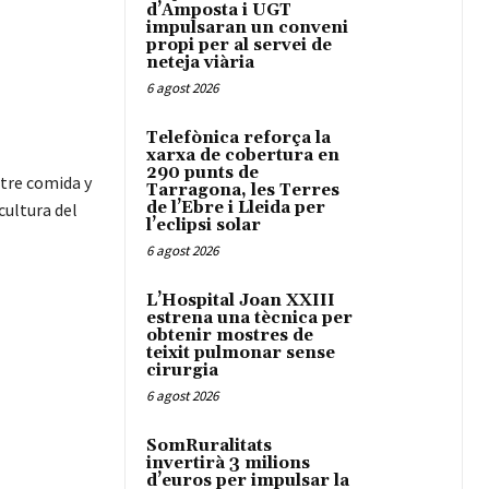
d’Amposta i UGT
impulsaran un conveni
propi per al servei de
neteja viària
6 agost 2026
Telefònica reforça la
xarxa de cobertura en
290 punts de
ntre comida y
Tarragona, les Terres
de l’Ebre i Lleida per
cultura del
l’eclipsi solar
6 agost 2026
L’Hospital Joan XXIII
estrena una tècnica per
obtenir mostres de
teixit pulmonar sense
cirurgia
6 agost 2026
SomRuralitats
invertirà 3 milions
d’euros per impulsar la