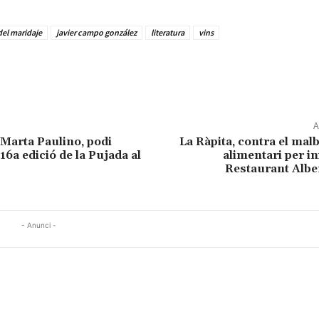
 del maridaje
javier campo gonzález
literatura
vins
A
 Marta Paulino, podi
La Ràpita, contra el ma
 16a edició de la Pujada al
alimentari per in
Restaurant Alb
- Anunci -