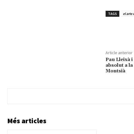
TAGS
el arte
Share
Article anterior
Pau Lleixà i
absolut a la
Montsià
Més articles