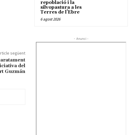
repoblació i la
silvopastura a les
Terres de l’Ebre
6 agost 2026
- Anunci -
rticle següent
lbaratament
iciativa del
ert Guzmán