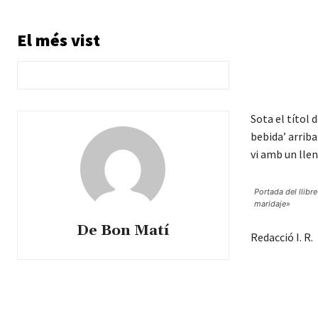
El més vist
Sota el títol 
bebida’ arriba
vi amb un lle
Portada del llibre
maridaje»
De Bon Matí
Redacció I. R.