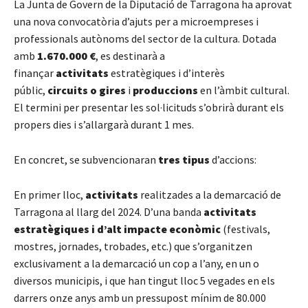
La Junta de Govern de la Diputació de Tarragona ha aprovat
una nova convocatòria d’ajuts per a microempreses i
professionals autònoms del sector de la cultura. Dotada
amb
1.670.000 €
, es destinarà a
finançar
activitats
estratègiques i d’interès
públic,
circuits o gires
i
produccions
en l’àmbit cultural.
El termini per presentar les sol·licituds s’obrirà durant els
propers dies i s’allargarà durant 1 mes.
En concret, se subvencionaran
tres tipus
d’accions:
En primer lloc,
activitats
realitzades a la demarcació de
Tarragona al llarg del 2024.
D’una banda
activitats
estratègiques i d’alt impacte econòmic
(festivals,
mostres, jornades, trobades, etc.) que s’organitzen
exclusivament a la demarcació un cop a l’any, en un o
diversos municipis, i que han tingut lloc 5 vegades en els
darrers onze anys amb un pressupost mínim de 80.000