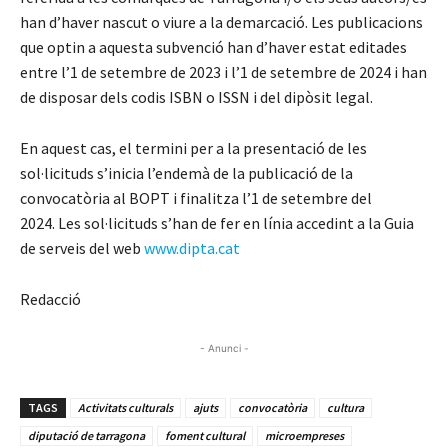
han d’haver nascut o viure a la demarcació. Les publicacions
que optin a aquesta subvenció han d’haver estat editades
entre l’1 de setembre de 2023 i l’1 de setembre de 2024 i han
de disposar dels codis ISBN o ISSN i del dipòsit legal.
En aquest cas, el termini per a la presentació de les
sol·licituds s’inicia l’endemà de la publicació de la
convocatòria al BOPT i finalitza l’1 de setembre del
2024. Les sol·licituds s’han de fer en línia accedint a la Guia
de serveis del web
www.dipta.cat
Redacció
- Anunci -
TAGS
Activitats culturals
ajuts
convocatòria
cultura
diputació de tarragona
foment cultural
microempreses