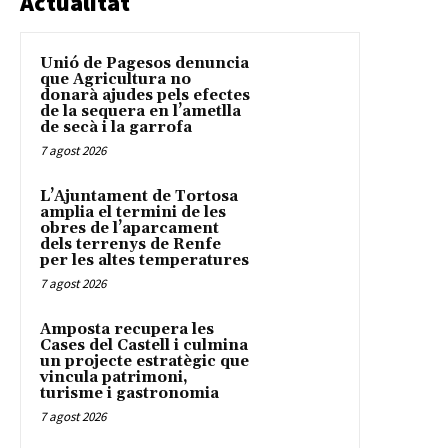
Actualitat
Unió de Pagesos denuncia
que Agricultura no
donarà ajudes pels efectes
de la sequera en l’ametlla
de secà i la garrofa
7 agost 2026
L’Ajuntament de Tortosa
amplia el termini de les
obres de l’aparcament
dels terrenys de Renfe
per les altes temperatures
7 agost 2026
Amposta recupera les
Cases del Castell i culmina
un projecte estratègic que
vincula patrimoni,
turisme i gastronomia
7 agost 2026