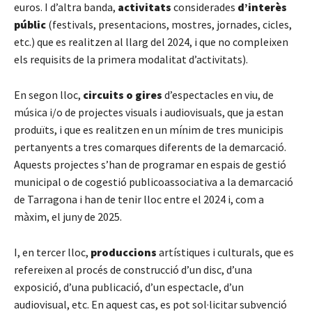
euros. I d’altra banda,
activitats
considerades
d’interès
públic
(festivals, presentacions, mostres, jornades, cicles,
etc.) que es realitzen al llarg del 2024, i que no compleixen
els requisits de la primera modalitat d’activitats).
En segon lloc,
circuits o gires
d’espectacles en viu, de
música i/o de projectes visuals i audiovisuals, que ja estan
produïts, i que es realitzen en un mínim de tres municipis
pertanyents a tres comarques diferents de la demarcació.
Aquests projectes s’han de programar en espais de gestió
municipal o de cogestió publicoassociativa a la demarcació
de Tarragona i han de tenir lloc entre el 2024 i, com a
màxim, el juny de 2025.
I, en tercer lloc,
produccions
artístiques i culturals, que es
refereixen al procés de construcció d’un disc, d’una
exposició, d’una publicació, d’un espectacle, d’un
audiovisual, etc. En aquest cas, es pot sol·licitar subvenció