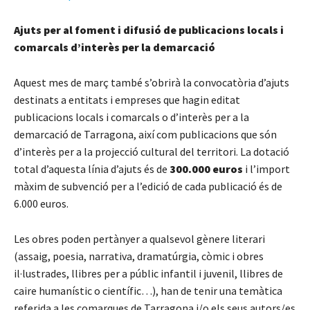
Ajuts per al foment i difusió de publicacions locals i
comarcals d’interès per la demarcació
Aquest mes de març també s’obrirà la convocatòria d’ajuts
destinats a entitats i empreses que hagin editat
publicacions locals i comarcals o d’interès per a la
demarcació de Tarragona, així com publicacions que són
d’interès per a la projecció cultural del territori. La dotació
total d’aquesta línia d’ajuts és de
300.000 euros
i l’import
màxim de subvenció per a l’edició de cada publicació és de
6.000 euros.
Les obres poden pertànyer a qualsevol gènere literari
(assaig, poesia, narrativa, dramatúrgia, còmic i obres
il·lustrades, llibres per a públic infantil i juvenil, llibres de
caire humanístic o científic…), han de tenir una temàtica
referida a les comarques de Tarragona i/o els seus autors/es