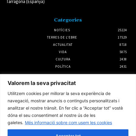
Tarragona (Espanya)
Categories
NOTÍCIES
25224
TERRES DE L'EBRE
17529
ACTUALITAT
8718
VIDA
5875
CULTURA
2438
POLÍTICA
2431
Notícies
Valorem la seva privacitat
Noves troballes sobre la pesca en època iber
Utilitzem cookies per millorar la seva experiència de
a l’Antic d’Amposta
navegació, mostrar anuncis o continguts personalitzats i
31 juliol 2026
analitzar el nostre trànsit. En fer clic a “Acceptar tot” vostè
dóna el seu consentiment al nostre ús de les
galetes.
Més informació sobre com usem les cookies
La calor extrema torna a matar el musclo al
delta de l’Ebre i fa perdre la producció un
20%
Acceptar tot