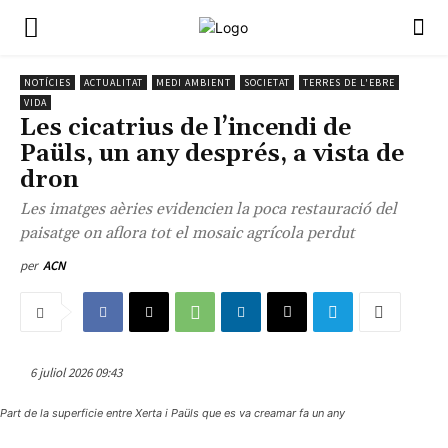
NOTÍCIES
ACTUALITAT
MEDI AMBIENT
SOCIETAT
TERRES DE L'EBRE
VIDA
Les cicatrius de l’incendi de
Paüls, un any després, a vista de
dron
Les imatges aèries evidencien la poca restauració del
paisatge on aflora tot el mosaic agrícola perdut
per
ACN
6 juliol 2026 09:43
Part de la superficie entre Xerta i Paüls que es va creamar fa un any