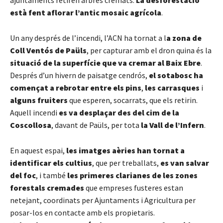
està fent aflorar l’antic mosaic agrícola
.
Un any després de l’incendi, l’ACN ha tornat a l
a zona de
Coll Ventós de Paüls
, per capturar amb el dron quina és la
situació de la superfície que va cremar al Baix Ebre
.
Després d’un hivern de paisatge cendrós,
el sotabosc ha
començat a rebrotar entre els pins
,
les carrasques
i
alguns fruiters
que esperen, socarrats, que els retirin.
Aquell incendi
es va desplaçar des del cim de la
Coscollosa
, davant de Paüls, per tota
la Vall de l’Infern
.
En aquest espai,
les imatges aèries han tornat a
identificar els cultius
, que per treballats,
es van salvar
del foc
, i també
les primeres clarianes de les zones
forestals cremades
que empreses fusteres estan
netejant, coordinats per Ajuntaments i Agricultura per
posar-los en contacte amb els propietaris.