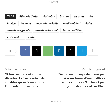
- Anunci -
TAGS
Alfara de Carles
Baix ebre
boscos
els ports
foc
imatge
incendis
incendis de Paüls
medi ambient
Paüls
superfície agrícola
superfície forestal
Terres de l'EBre
vista de dron
xerta
Article anterior
Article següent
Ni boscos nets ni ajudes
Demanen 25 anys de presó per
directes: la frustració dels
matar un home d’una pallissa
alcaldes quan fa un any de
en una finca de Tortosa i per
l’incendi del Baix Ebre
llençar-lo després al riu Ebre
- Anunci -