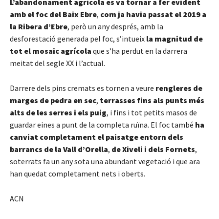
L’abandonament agrícola es va tornar a fer evident
amb el foc del Baix Ebre
,
com ja havia passat el 2019 a
la Ribera d’Ebre
, però un any després, amb la
desforestació generada pel foc, s’intueix
la magnitud de
tot el mosaic agrícola
que s’ha perdut en la darrera
meitat del segle XX i l’actual.
Darrere dels pins cremats es tornen a veure
rengleres de
marges de pedra en sec
,
terrasses fins als punts més
alts de les serres i els puig
, i fins i tot petits masos de
guardar eines a punt de la completa ruïna. El foc també
ha
canviat completament el paisatge entorn dels
barrancs de la Vall d’Orella
,
de Xiveli i dels Fornets
,
soterrats fa un any sota una abundant vegetació i que ara
han quedat completament nets i oberts.
ACN