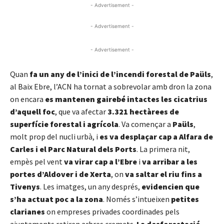
- Advertisement -
- Advertisement -
- Advertisement -
Quan
fa un any de l’inici de l’incendi forestal de Paüls
,
al Baix Ebre, l’ACN ha tornat a sobrevolar amb dron la zona
on encara
es mantenen gairebé intactes les cicatrius
d’aquell foc
, que va afectar
3.321 hectàrees de
superfície forestal i agrícola
. Va començar a
Paüls
,
molt prop del nucli urbà, i
es va desplaçar cap a Alfara de
Carles i el Parc Natural dels Ports
. La primera nit,
empès pel vent
va virar cap a l’Ebre
i
va arribar a les
portes d’Aldover i de Xerta
, on
va saltar el riu fins a
Tivenys
. Les imatges, un any després,
evidencien que
s’ha actuat poc a la zona
. Només s’intueixen
petites
clarianes
on empreses privades coordinades pels
ajuntaments retiren arbres cremats.
La desforestació