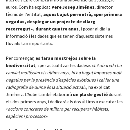
euros. Com ha explicat
Pere Josep Jiménez
, director
tècnic de l’entitat,
aquest ajut permetrà, «per primera
vegada», desplegar un projecte de «llarg
recorregut», durant quatre anys
, i posar al dia la
informació i les dades que es tenen d’aquests sistemes
fluvials tan importants.
Per començar,
es faran mostrejos sobre la
biodiversitat
, «per actualitzar les dades». «
L’Aubareda ha
canviat moltíssim els últims anys, hi ha hagut impactes molt
negatius per la presència d’espècies exòtiques i cal fer una
radiografia de quina és la situació actual
», ha explicat
Jiménez. L’Aube també elaborarà
un pla de gestió
durant
els dos primers anys, i dedicarà els dos últims a executar les
«
accions concretes de millora per recuperar hàbitats,
espècies i processos
».