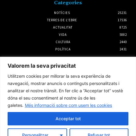
Categories
NOTÍCIES
25231
TERRES DE L'EBRE
17536
ACTUALITAT
8725
VIDA
5882
CULTURA
2440
POLÍTICA
2431
Notícies
Valorem la seva privacitat
Francesc Barbero repetirà com a candidat
Utilitzem cookies per millorar la seva experiència de
d’ERC – Entesa per Flix a les municipals del
2027
navegació, mostrar anuncis o continguts personalitzats i
3 agost 2026
analitzar el nostre trànsit. En fer clic a “Acceptar tot” vostè
dóna el seu consentiment al nostre ús de les
galetes.
Més informació sobre com usem les cookies
Ecologistes en Acció critica que el CSN
obvia qüestions com la seguretat en l’aval de
la pròrroga d’Almaraz
Acceptar tot
5 agost 2026
Personalitzar
Refusar tot