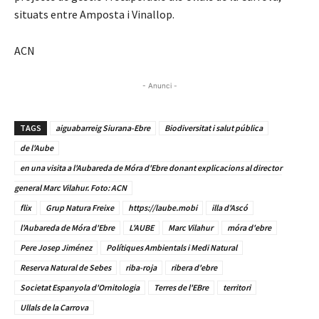
situats entre Amposta i Vinallop.
ACN
- Anunci -
TAGS
aiguabarreig Siurana-Ebre
Biodiversitat i salut pública
de l'Aube
en una visita a l'Aubareda de Móra d'Ebre donant explicacions al director
general Marc Vilahur. Foto: ACN
flix
Grup Natura Freixe
https://laube.mobi
illa d'Ascó
l'Aubareda de Móra d'Ebre
L'AUBE
Marc Vilahur
móra d'ebre
Pere Josep Jiménez
Polítiques Ambientals i Medi Natural
Reserva Natural de Sebes
riba-roja
ribera d'ebre
Societat Espanyola d'Ornitologia
Terres de l'EBre
territori
Ullals de la Carrova