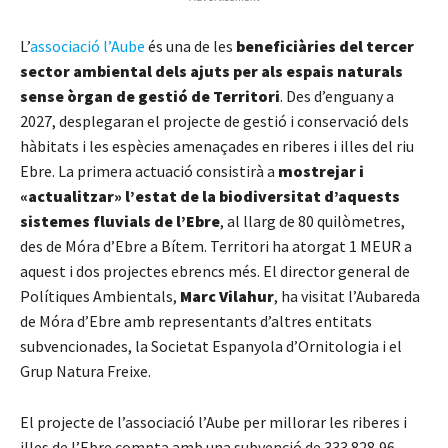
L’
associació l’Aube
és una de les
beneficiàries del tercer
sector ambiental dels ajuts per als espais naturals
sense òrgan de gestió de Territori
. Des d’enguany a
2027, desplegaran el projecte de gestió i conservació dels
hàbitats i les espècies amenaçades en riberes i illes del riu
Ebre. La primera actuació consistirà a
mostrejar i
«actualitzar» l’estat de la biodiversitat d’aquests
sistemes fluvials de l’Ebre
, al llarg de 80 quilòmetres,
des de Móra d’Ebre a Bítem. Territori ha atorgat 1 MEUR a
aquest i dos projectes ebrencs més. El director general de
Polítiques Ambientals,
Marc Vilahur
, ha visitat l’Aubareda
de Móra d’Ebre amb representants d’altres entitats
subvencionades, la Societat Espanyola d’Ornitologia i el
Grup Natura Freixe.
El projecte de l’associació l’Aube per millorar les riberes i
illes de l’Ebre compta amb una subvenció de 333.828,96