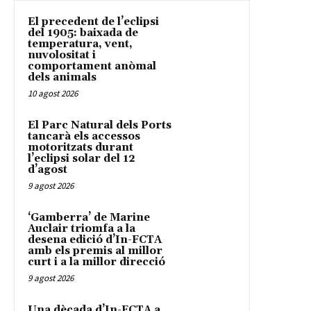
El precedent de l’eclipsi
del 1905: baixada de
temperatura, vent,
nuvolositat i
comportament anòmal
dels animals
10 agost 2026
El Parc Natural dels Ports
tancarà els accessos
motoritzats durant
l’eclipsi solar del 12
d’agost
9 agost 2026
‘Gamberra’ de Marine
Auclair triomfa a la
desena edició d’In-FCTA
amb els premis al millor
curt i a la millor direcció
9 agost 2026
Una dècada d’In-FCTA a