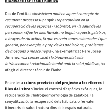
Biodiversitat i salut pública
Des de l’entitat «
insisteixen molt en aquest concepte de
recuperar processos
» perquè «
repercuteixen en la
recuperació de les espècies» i sobretot, en «la salut de les
persones
». «
Que les illes fluvials no tinguin aquests galatxos,
o braços de riu actius, fa que es creïn zones estancades i que
generin, per exemple, a prop de les poblacions, problemes
de mosquits o mosca negra
», ha exemplificat Pere Josep
Jímenez. «
La conservació i la biodiversitat està
intrínsecament relacionada també amb la salut pública
», ha
afegit el director tècnic de l’Aube.
Entre les
accions previstes del projecte a les riberes i
illes de l’Ebre
s’inclou el control d’espècies exòtiques, la
recuperació de l’hidrogeomorfologia de galatxos, la
senyalització, la recuperació dels hàbitats o fer valer
itineraris de salut i natura dins dels espais naturals.