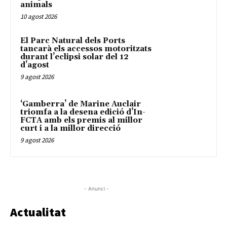
animals
10 agost 2026
El Parc Natural dels Ports
tancarà els accessos motoritzats
durant l’eclipsi solar del 12
d’agost
9 agost 2026
‘Gamberra’ de Marine Auclair
triomfa a la desena edició d’In-
FCTA amb els premis al millor
curt i a la millor direcció
9 agost 2026
- Anunci -
Actualitat