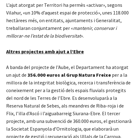
L’ajut atorgat per Territori ha permès «activar», segons
Vilahur, «un 10% d’aquest espai de protecció», unes 118.000
hectàrees més, on entitats, ajuntaments i Generalitat,
treballaran conjuntament per «
mantenir, conservar i
millorar-ne l’estat de la biodiversitat
».
Altres projectes amb ajut a l’Ebre
A banda del projecte de l’Aube, el Departament ha atorgat
un ajut de
356.000 euros al Grup Natura Freixe
per a la
millora de la integritat biològica, recerca i transferència de
coneixement per a la gestió dels espais fluvials protegits
del nord de les Terres de l’Ebre. Es desenvoluparà a la
Reserva Natural de Sebes, als meandres de Riba-roja i de
Flix, l’illa d’Ascó i l’aiguabarreig Siurana-Ebre. El tercer
projecte, amb una subvenció de 360.000 euros, el gestionarà
la Societat Espanyola d’Ornitologia, que elaborarà un
projecte de gestió i recuperació als Ullals de la Carrova,