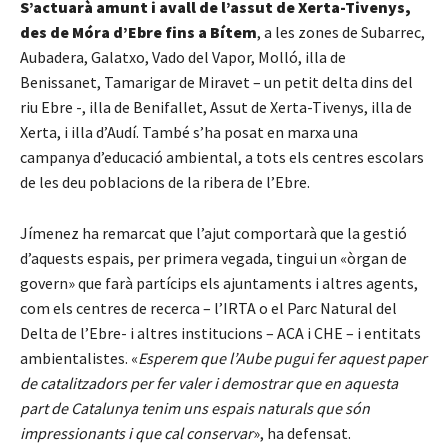
S’actuarà amunt i avall de l’assut de Xerta-Tivenys,
des de Móra d’Ebre fins a Bítem
, a les zones de Subarrec,
Aubadera, Galatxo, Vado del Vapor, Molló, illa de
Benissanet, Tamarigar de Miravet – un petit delta dins del
riu Ebre -, illa de Benifallet, Assut de Xerta-Tivenys, illa de
Xerta, i illa d’Audí. També s’ha posat en marxa una
campanya d’educació ambiental, a tots els centres escolars
de les deu poblacions de la ribera de l’Ebre.
Jímenez ha remarcat que l’ajut comportarà que la gestió
d’aquests espais, per primera vegada, tingui un «òrgan de
govern» que farà partícips els ajuntaments i altres agents,
com els centres de recerca – l’IRTA o el Parc Natural del
Delta de l’Ebre- i altres institucions – ACA i CHE – i entitats
ambientalistes. «
Esperem que l’Aube pugui fer aquest paper
de catalitzadors per fer valer i demostrar que en aquesta
part de Catalunya tenim uns espais naturals que són
impressionants i que cal conservar
», ha defensat.