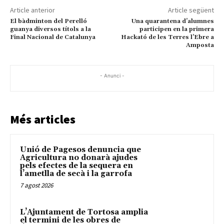
Article anterior
Article següent
El bàdminton del Perelló
Una quarantena d’alumnes
guanya diversos títols a la
participen en la primera
Final Nacional de Catalunya
Hackató de les Terres l’Ebre a
Amposta
- Anunci -
Més articles
Unió de Pagesos denuncia que
Agricultura no donarà ajudes
pels efectes de la sequera en
l’ametlla de secà i la garrofa
7 agost 2026
L’Ajuntament de Tortosa amplia
el termini de les obres de