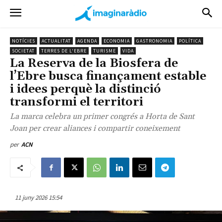
NOTÍCIES
ACTUALITAT
AGENDA
ECONOMIA
GASTRONOMIA
POLÍTICA
SOCIETAT
TERRES DE L'EBRE
TURISME
VIDA
La Reserva de la Biosfera de
l’Ebre busca finançament estable
i idees perquè la distinció
transformi el territori
La marca celebra un primer congrés a Horta de Sant
Joan per crear aliances i compartir coneixement
per
ACN
11 juny 2026 15:54