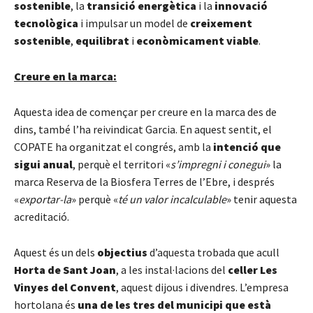
sostenible
, la
transició energètica
i la
innovació
tecnològica
i impulsar un model de
creixement
sostenible
,
equilibrat
i
econòmicament
viable
.
Creure en la marca:
Aquesta idea de començar per creure en la marca des de
dins, també l’ha reivindicat Garcia. En aquest sentit, el
COPATE ha organitzat el congrés, amb la
intenció que
sigui anual
, perquè el territori «
s’impregni i conegui
» la
marca Reserva de la Biosfera Terres de l’Ebre, i després
«
exportar-la
» perquè «
té un valor incalculable
» tenir aquesta
acreditació.
Aquest és un dels
objectius
d’aquesta trobada que acull
Horta de Sant Joan
, a les instal·lacions del
celler Les
Vinyes del Convent
, aquest dijous i divendres. L’empresa
hortolana és
una de les tres del municipi que està