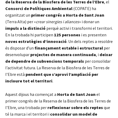
de la Reserva de la Biosfera de les Terres de l’Ebre
, el
Consorci de Polítiques Ambiental
(COPATE) ha
organitzat un
primer congrés a Horta de Sant Joan
(Terra Alta) per «
crear sinergies i aliances
» i donar un
impuls a la distinció
perquè activi i transformi el territori.
En la trobada hi participen
125 persones
i es presenten
noves estratègies d’innovació
. Un dels reptes a resoldre
és disposar d’un
finançament estable i estructural
per
desenvolupar
projectes de manera continuada
, i
deixar
de dependre de subvencions temporals
per consolidar
l’activitat futura. La Reserva de la Biosfera de les Terres de
l’Ebre està
pendent que s’aprovi l’ampliació per
incloure tot el territori
.
Aquest dijous ha començat a
Horta de Sant Joan
el
primer congrés de la Reserva de la Biosfera de les Terres de
l’Ebre, una trobada per
reflexionar sobre els reptes
que
té la marca i el territori i
consolidar un model de