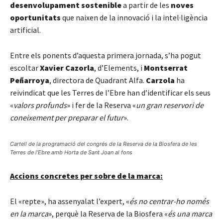
desenvolupament sostenible
a partir de les
noves
oportunitats
que naixen de la innovació i la intel·ligència
artificial.
Entre els ponents d’aquesta primera jornada, s’ha pogut
escoltar
Xavier Cazorla
, d’Elements, i
Montserrat
Peñarroya
, directora de Quadrant Alfa.
Carzola
ha
reivindicat que les Terres de l’Ebre han d’identificar els seus
«
valors profunds
» i fer de la Reserva «
un gran reservori de
coneixement per preparar el futur
».
Cartell de la programació del congrés de la Reserva de la Biosfera de les
Terres de l’Ebre amb Horta de Sant Joan al fons
Accions concretes per sobre de la marca:
El «repte», ha assenyalat l’expert, «
és no centrar-ho només
en la marca
», perquè la Reserva de la Biosfera «
és una marca