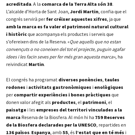
acreditada
. A la
comarca de la Terra Alta són 38
.
L’alcalde d’Horta de Sant Joan,
Jordi Martin
, confia que el
congrés servirà per
fer créixer aquestes xifres
, ja que
amb la marca es fa valer el patrimoni natural cultural
i històric
que acompanya els productes i serveis que
s’ofereixen dins de la Reserva. «
Que aquells que no estan
convençuts o no coneixen del tot el projecte, puguin agafar
idees i les facin seves per fer més gran aquesta marca»
, ha
reivindicat
Martin
.
El congrés ha programat
diverses ponències
,
taules
rodones
i
activitats gastronòmiques
i
enològiques
per
compartir experiències i bones pràctiques
que
donen valor afegit als
productes
, el
patrimoni
, el
paisatge
i les
empreses
del territori vinculades a la
marca
Reserva de la Biosfera. Al món hi ha
759 Reserves
de la Biosfera declarades per la UNESCO
, repartides en
136 països
.
Espanya
, amb
55
, és
l’estat que en té més
i