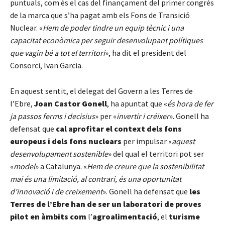
puntuals, com és el cas del finançament del primer congrés
de la marca que s’ha pagat amb els Fons de Transició
Nuclear. «
Hem de poder tindre un equip tècnic i una
capacitat econòmica per seguir desenvolupant polítiques
que vagin bé a tot el territori
», ha dit el president del
Consorci, Ivan Garcia.
En aquest sentit, el delegat del Govern a les Terres de
l’Ebre,
Joan Castor Gonell
, ha apuntat que «
és hora de fer
ja passos ferms i decisius
» per «
invertir i créixer
». Gonell ha
defensat que
cal aprofitar el context dels fons
europeus i dels fons nuclears
per impulsar «
aquest
desenvolupament sostenible
» del qual el territori pot ser
«
model
» a Catalunya. «
Hem de creure que la sostenibilitat
mai és una limitació, al contrari, és una oportunitat
d’innovació i de creixement
». Gonell ha defensat que
les
Terres de l’Ebre han de ser un laboratori de proves
pilot en àmbits com
l’
agroalimentació
, el
turisme