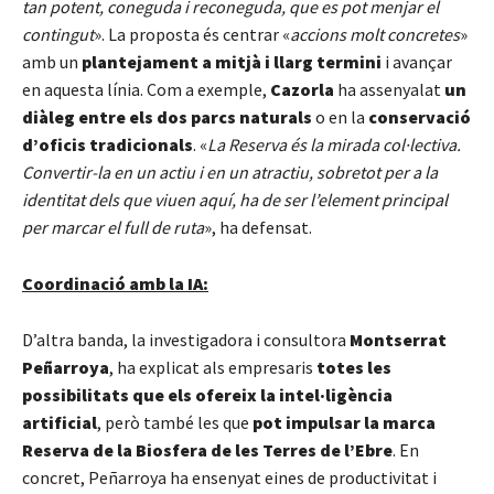
tan potent, coneguda i reconeguda, que es pot menjar el
contingut
». La proposta és centrar «
accions molt concretes
»
amb un
plantejament a mitjà i llarg termini
i avançar
en aquesta línia. Com a exemple,
Cazorla
ha assenyalat
un
diàleg entre els dos parcs naturals
o en la
conservació
d’oficis tradicionals
. «
La Reserva és la mirada col·lectiva.
Convertir-la en un actiu i en un atractiu, sobretot per a la
identitat dels que viuen aquí, ha de ser l’element principal
per marcar el full de ruta
», ha defensat.
Coordinació amb la IA:
D’altra banda, la investigadora i consultora
Montserrat
Peñarroya
, ha explicat als empresaris
totes les
possibilitats que els ofereix la intel·ligència
artificial
, però també les que
pot impulsar la marca
Reserva de la Biosfera de les Terres de l’Ebre
. En
concret, Peñarroya ha ensenyat eines de productivitat i