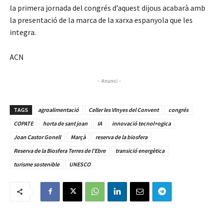
la primera jornada del congrés d’aquest dijous acabarà amb
la presentació de la marca de la xarxa espanyola que les
integra.
ACN
- Anunci -
TAGS
agroalimentació
Celler les VInyes del Convent
congrés
COPATE
horta de sant joan
IA
innovació tecnol+ogica
Joan Castor Gonell
Marçà
reserva de la biosfera
Reserva de la Biosfera Terres de l’Ebre
transició energètica
turisme sostenible
UNESCO