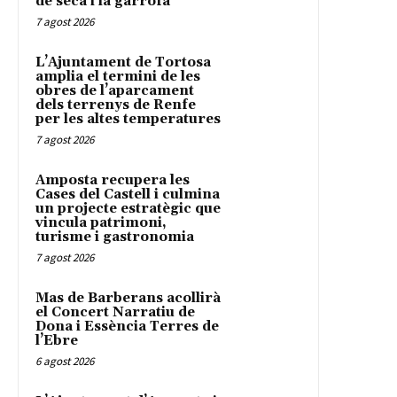
de secà i la garrofa
7 agost 2026
L’Ajuntament de Tortosa
amplia el termini de les
obres de l’aparcament
dels terrenys de Renfe
per les altes temperatures
7 agost 2026
Amposta recupera les
Cases del Castell i culmina
un projecte estratègic que
vincula patrimoni,
turisme i gastronomia
7 agost 2026
Mas de Barberans acollirà
el Concert Narratiu de
Dona i Essència Terres de
l’Ebre
6 agost 2026