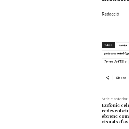
Redacció
TAGS
alerta
polseres intel·lig
Terres de l'EBre
Share
Article anterior
Eufònic cel
redescobrint
ebrenc com 
visuals d’a