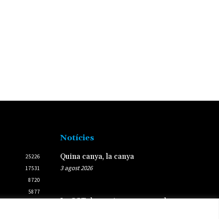
Notícies
Quina canya, la canya
25226
3 agost 2026
17531
8720
5877
La CGT denuncia mancances de
2438
climatització, vestuaris i espai a
2431
les bases de les ambulàncies