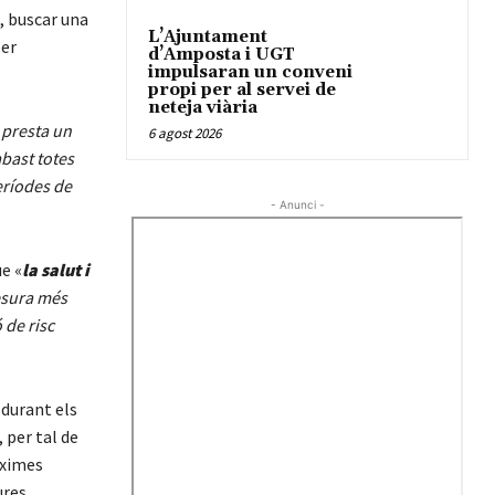
t, buscar una
L’Ajuntament
per
d’Amposta i UGT
impulsaran un conveni
propi per al servei de
neteja viària
 presta un
6 agost 2026
abast totes
eríodes de
- Anunci -
e «
la salut i
esura més
 de risc
 durant els
 per tal de
àximes
res.