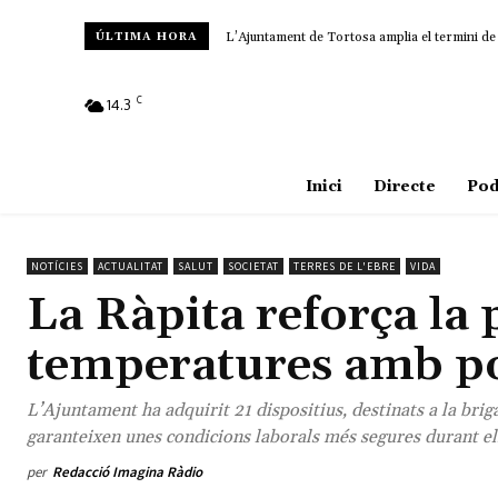
L’Ajuntament de Tortosa amplia el termini de
ÚLTIMA HORA
C
14.3
Amposta
Inici
Directe
Pod
NOTÍCIES
ACTUALITAT
SALUT
SOCIETAT
TERRES DE L'EBRE
VIDA
La Ràpita reforça la 
temperatures amb pol
L’Ajuntament ha adquirit 21 dispositius, destinats a la brig
garanteixen unes condicions laborals més segures durant el
per
Redacció Imagina Ràdio