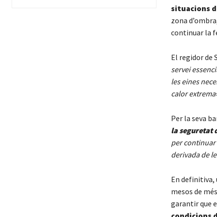
situacions d
zona d’ombra, 
continuar la f
El regidor de 
servei essenci
les eines nec
calor extrema
Per la seva b
la seguretat 
per continuar 
derivada de le
En definitiva,
mesos de més c
garantir que 
condicions 