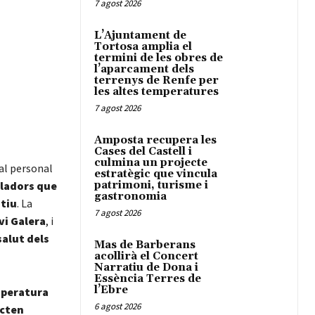
7 agost 2026
L’Ajuntament de
Tortosa amplia el
termini de les obres de
l’aparcament dels
terrenys de Renfe per
les altes temperatures
7 agost 2026
Amposta recupera les
Cases del Castell i
culmina un projecte
al personal
estratègic que vincula
lladors que
patrimoni, turisme i
gastronomia
stiu
. La
7 agost 2026
vi Galera
, i
salut dels
Mas de Barberans
acollirà el Concert
Narratiu de Dona i
Essència Terres de
l’Ebre
peratura
6 agost 2026
ecten