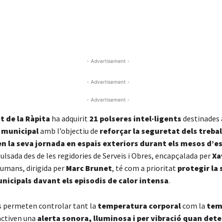
- Advertisement -
- Advertisement -
- Advertisement -
 de la Ràpita
ha adquirit
21 polseres intel·ligents
destinades 
 municipal
amb l’objectiu de
reforçar la seguretat dels treba
 la seva jornada en espais exteriors durant els mesos d’e
pulsada des de les regidories de Serveis i Obres, encapçalada per
Xa
umans, dirigida per
Marc Brunet
, té com a prioritat
protegir la 
icipals davant els episodis de calor intensa
.
us permeten controlar tant la
temperatura corporal
com la
tem
activen una
alerta sonora, lluminosa i per vibració quan det