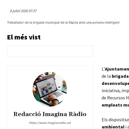
8 juliol 2026 07:37
Treballador de la brigada municipal de la Ràpita amb una polsera intel·ligent
El més vist
L’
Ajuntament
de la
brigada
desenvolupen
iniciativa, im
de Recursos H
empleats mun
Redacció Imagina Ràdio
Els dispositi
https://www.imaginaradio.cat
ambiental
i 