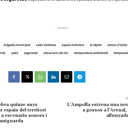
- Anunci -
brigada municipal
calor extrema
espais exteriors
la ràpita
mesos d'estiu
ents
salut
seguretat
situacions de risc
temperatura ambiental
temperatu
A
ebra quinze anys
L’Ampolla estrena una nov
 espais del territori
a gossos a l’Arenal,
a escenaris sonors i
allunyada
vantguarda