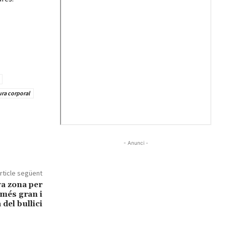
ra corporal
- Anunci -
rticle següent
a zona per
 més gran i
 del bullici