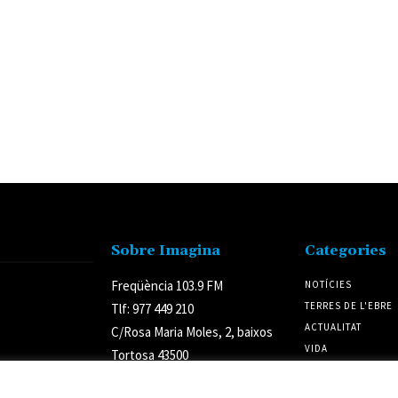
Sobre Imagina
Categories
Freqüència 103.9 FM
NOTÍCIES
TERRES DE L'EBRE
Tlf: 977 449 210
ACTUALITAT
C/Rosa Maria Moles, 2, baixos
VIDA
Tortosa 43500
CULTURA
Tarragona (Espanya)
POLÍTICA