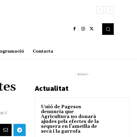
ogramació
Contacta
- Anunci -
tes
Actualitat
Unió de Pagesos
denuncia que
r i
Agricultura no donarà
ajudes pels efectes de la
sequera en l’ametlla de
secà i la garrofa