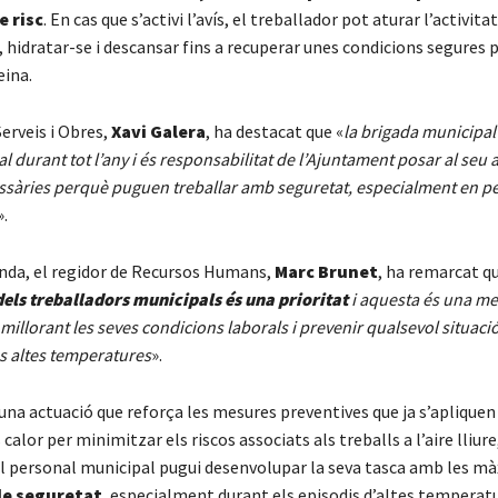
e risc
. En cas que s’activi l’avís, el treballador pot aturar l’activita
hidratar-se i descansar fins a recuperar unes condicions segures 
eina.
Serveis i Obres,
Xavi Galera
, ha destacat que «
la brigada municipal
al durant tot l’any i és responsabilitat de l’Ajuntament posar al seu 
essàries perquè puguen treballar amb seguretat, especialment en p
».
anda, el regidor de Recursos Humans,
Marc Brunet
, ha remarcat qu
dels treballadors municipals és una prioritat
i aquesta és una m
millorant les seves condicions laborals i prevenir qualsevol situació
s altes temperatures
».
 una actuació que reforça les mesures preventives que ja s’apliquen
alor per minimitzar els riscos associats als treballs a l’aire lliure,
el personal municipal pugui desenvolupar la seva tasca amb les m
de seguretat
, especialment durant els episodis d’altes temperatu