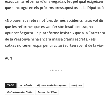
executar la reforma «d’una vegada», fet pel qual exigeixen
que s’inclogui en els pròxims pressupostos de la Diputació.
«No parem de rebre notícies de més accidents i això vol dir
que les reformes que es van fer són insuficients», ha
apuntat Segarra. La plataforma insisteix que a la Carretera
de la Vergonya hi ha encara massa trams estrets, «els
cotxes no tenen espai per circular i surten sovint de la via».
ACN
- Anunci -
TAGS
accidents
diputació de tarragona
la ràpita
Poble Nou del Delta
Terres de l'EBre