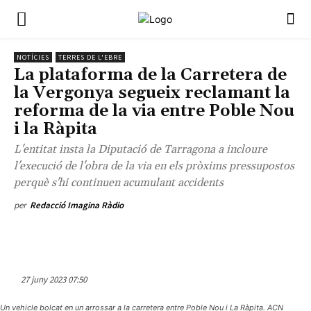
NOTÍCIES
TERRES DE L'EBRE
La plataforma de la Carretera de
la Vergonya segueix reclamant la
reforma de la via entre Poble Nou
i la Ràpita
L'entitat insta la Diputació de Tarragona a incloure
l'execució de l'obra de la via en els pròxims pressupostos
perquè s'hi continuen acumulant accidents
per
Redacció Imagina Ràdio
27 juny 2023 07:50
Un vehicle bolcat en un arrossar a la carretera entre Poble Nou i La Ràpita. ACN