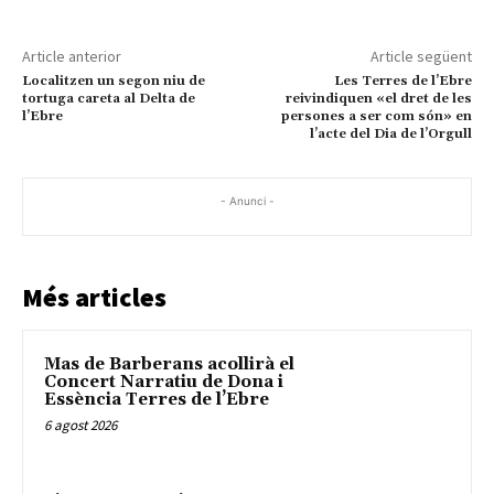
Article anterior
Article següent
Localitzen un segon niu de
Les Terres de l’Ebre
tortuga careta al Delta de
reivindiquen «el dret de les
l’Ebre
persones a ser com són» en
l’acte del Dia de l’Orgull
- Anunci -
Més articles
Mas de Barberans acollirà el
Concert Narratiu de Dona i
Essència Terres de l’Ebre
6 agost 2026