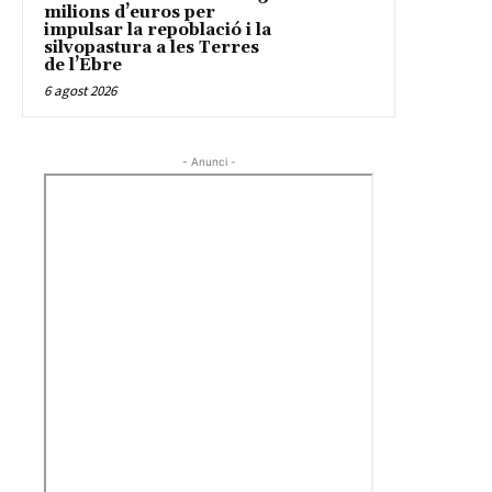
milions d’euros per
impulsar la repoblació i la
silvopastura a les Terres
de l’Ebre
6 agost 2026
- Anunci -