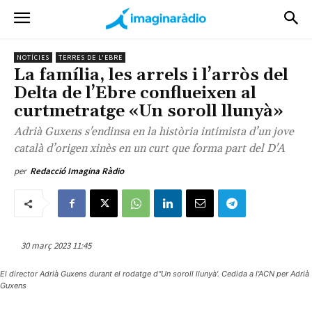
NOTÍCIES
TERRES DE L'EBRE
La família, les arrels i l’arròs del
Delta de l’Ebre conflueixen al
curtmetratge «Un soroll llunyà»
Adrià Guxens s'endinsa en la història intimista d’un jove
català d’origen xinès en un curt que forma part del D'A
per
Redacció Imagina Ràdio
30 març 2023 11:45
El director Adrià Guxens durant el rodatge d''Un soroll llunyà'. Cedida a l'ACN per Adrià
Guxens