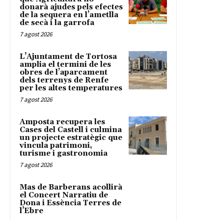
donarà ajudes pels efectes
de la sequera en l’ametlla
de secà i la garrofa
7 agost 2026
L’Ajuntament de Tortosa
amplia el termini de les
obres de l’aparcament
dels terrenys de Renfe
per les altes temperatures
7 agost 2026
Amposta recupera les
Cases del Castell i culmina
un projecte estratègic que
vincula patrimoni,
turisme i gastronomia
7 agost 2026
Mas de Barberans acollirà
el Concert Narratiu de
Dona i Essència Terres de
l’Ebre