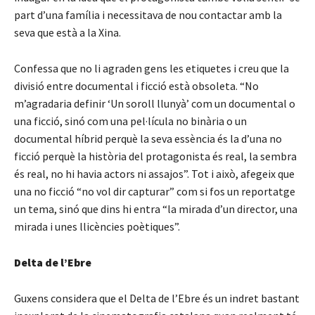
part d’una família i necessitava de nou contactar amb la
seva que està a la Xina.
Confessa que no li agraden gens les etiquetes i creu que la
divisió entre documental i ficció està obsoleta. “No
m’agradaria definir ‘Un soroll llunyà’ com un documental o
una ficció, sinó com una pel·lícula no binària o un
documental híbrid perquè la seva essència és la d’una no
ficció perquè la història del protagonista és real, la sembra
és real, no hi havia actors ni assajos”. Tot i això, afegeix que
una no ficció “no vol dir capturar” com si fos un reportatge
un tema, sinó que dins hi entra “la mirada d’un director, una
mirada i unes llicències poètiques”.
Delta de l’Ebre
Guxens considera que el Delta de l’Ebre és un indret bastant