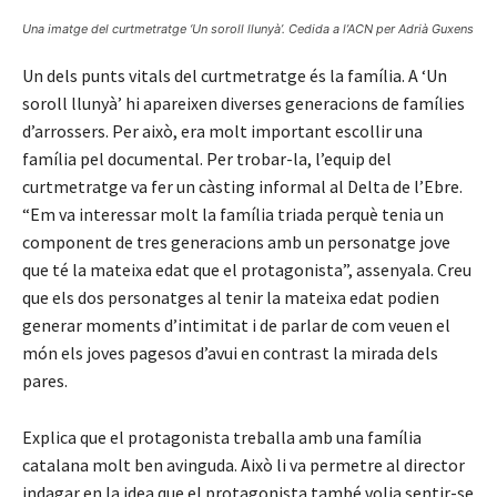
Una imatge del curtmetratge ‘Un soroll llunyà’. Cedida a l’ACN per Adrià Guxens
Un dels punts vitals del curtmetratge és la família. A ‘Un
soroll llunyà’ hi apareixen diverses generacions de famílies
d’arrossers. Per això, era molt important escollir una
família pel documental. Per trobar-la, l’equip del
curtmetratge va fer un càsting informal al Delta de l’Ebre.
“Em va interessar molt la família triada perquè tenia un
component de tres generacions amb un personatge jove
que té la mateixa edat que el protagonista”, assenyala. Creu
que els dos personatges al tenir la mateixa edat podien
generar moments d’intimitat i de parlar de com veuen el
món els joves pagesos d’avui en contrast la mirada dels
pares.
Explica que el protagonista treballa amb una família
catalana molt ben avinguda. Això li va permetre al director
indagar en la idea que el protagonista també volia sentir-se