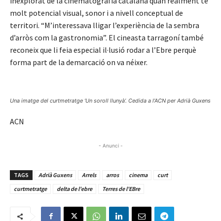
inexplorat de la cinematografia catalana quan realment té
molt potencial visual, sonor i a nivell conceptual de
territori. “M’interessava lligar l’experiència de la sembra
d’arròs com la gastronomia”. El cineasta tarragoní també
reconeix que li feia especial il·lusió rodar a l’Ebre perquè
forma part de la demarcació on va néixer.
Una imatge del curtmetratge ‘Un soroll llunyà’. Cedida a l’ACN per Adrià Guxens
ACN
- Anunci -
TAGS
Adrià Guxens
Arrels
arros
cinema
curt
curtmetratge
delta de l'ebre
Terres de l'EBre