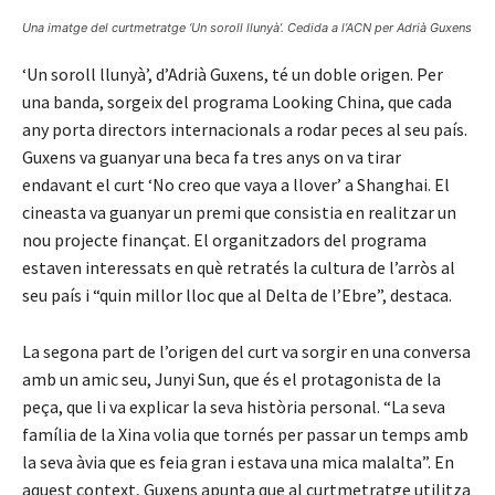
Una imatge del curtmetratge ‘Un soroll llunyà’. Cedida a l’ACN per Adrià Guxens
‘Un soroll llunyà’, d’Adrià Guxens, té un doble origen. Per
una banda, sorgeix del programa Looking China, que cada
any porta directors internacionals a rodar peces al seu país.
Guxens va guanyar una beca fa tres anys on va tirar
endavant el curt ‘No creo que vaya a llover’ a Shanghai. El
cineasta va guanyar un premi que consistia en realitzar un
nou projecte finançat. El organitzadors del programa
estaven interessats en què retratés la cultura de l’arròs al
seu país i “quin millor lloc que al Delta de l’Ebre”, destaca.
La segona part de l’origen del curt va sorgir en una conversa
amb un amic seu, Junyi Sun, que és el protagonista de la
peça, que li va explicar la seva història personal. “La seva
família de la Xina volia que tornés per passar un temps amb
la seva àvia que es feia gran i estava una mica malalta”. En
aquest context, Guxens apunta que al curtmetratge utilitza