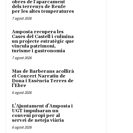
obres de l’aparcament
dels terrenys de Renfe
per les altes temperatures
7 agost 2026
Amposta recupera les
Cases del Castell i culmina
un projecte estratègic que
vincula patrimoni,
turisme i gastronomia
7 agost 2026
Mas de Barberans acollirà
el Concert Narratiu de
Dona i Essència Terres de
l’Ebre
6 agost 2026
L’Ajuntament d’Amposta i
UGT impulsaran un
conveni propi per al
servei de neteja viària
6 agost 2026