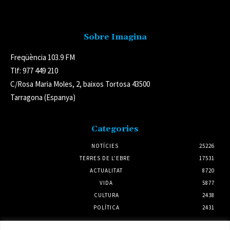
Avís legal
Sobre Imagina
Freqüència 103.9 FM
Tlf: 977 449 210
C/Rosa Maria Moles, 2, baixos Tortosa 43500
Tarragona (Espanya)
Categories
NOTÍCIES
25226
TERRES DE L'EBRE
17531
ACTUALITAT
8720
VIDA
5877
CULTURA
2438
POLÍTICA
2431
Notícies