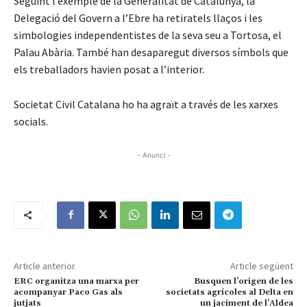
Seguint l’exemple de la Generalitat de Catalunya, la
Delegació del Govern a l’Ebre ha retiratels llaços i les
simbologies independentistes de la seva seu a Tortosa, el
Palau Abària. També han desaparegut diversos símbols que
els treballadors havien posat a l’interior.
Societat Civil Catalana ho ha agraït a través de les xarxes
socials.
- Anunci -
Article anterior
Article següent
ERC organitza una marxa per
Busquen l’origen de les
acompanyar Paco Gas als
societats agrícoles al Delta en
jutjats
un jaciment de l’Aldea