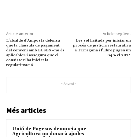
Article anterior
Article següent
L’alcalde d’Amposta defensa
Les sol·licituds per iniciar un
que la clàusula de pagament
procés de justícia restaurativa
del conveni amb EUSES «no és
a Tarragona i l’Ebre pugen un
aplicable» i assegura que el
84% el 2024
consistori ha iniciat la
regularització
- Anunci -
Més articles
Unió de Pagesos denuncia que
Agricultura no donarà ajudes