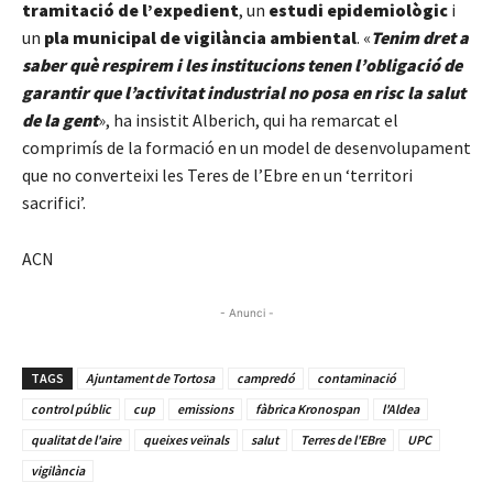
tramitació de l’expedient
, un
estudi epidemiològic
i
un
pla municipal de vigilància ambiental
. «
Tenim dret a
saber què respirem i les institucions tenen l’obligació de
garantir que l’activitat industrial no posa en risc la salut
de la gent
», ha insistit Alberich, qui ha remarcat el
comprimís de la formació en un model de desenvolupament
que no converteixi les Teres de l’Ebre en un ‘territori
sacrifici’.
ACN
- Anunci -
TAGS
Ajuntament de Tortosa
campredó
contaminació
control públic
cup
emissions
fàbrica Kronospan
l'Aldea
qualitat de l'aire
queixes veïnals
salut
Terres de l'EBre
UPC
vigilància