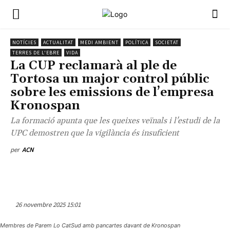
NOTÍCIES
ACTUALITAT
MEDI AMBIENT
POLÍTICA
SOCIETAT
TERRES DE L'EBRE
VIDA
La CUP reclamarà al ple de
Tortosa un major control públic
sobre les emissions de l’empresa
Kronospan
La formació apunta que les queixes veïnals i l'estudi de la
UPC demostren que la vigilància és insuficient
per
ACN
26 novembre 2025 15:01
Membres de Parem Lo CatSud amb pancartes davant de Kronospan