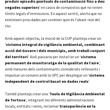
produir episodis puntuals de contaminació fins a deu
vegades superiors
‘ en casos de compostos que no tenen
límits legals d’immissions. En aquest sentit, alerta que no
existeixen prou dades per conèixer quin és l’abast real del
risc.
Amb aquest objectiu, la moció de la CUP planteja crear un
‘
sistema integral de vigilància ambiental, combinant
acció del Govern i dels municipis, amb treball conjunt
del territori
‘. Això passaria per instal·lar un ‘
sistema
permanent de monitoratge de la qualitat de l’aire
‘,
amb mesures dels contaminants considerats rellevants i
impulsar un conveni amb la UPC per desplegar un ‘
sistema
independent de control basat en dades reals
‘.
També planteja crear una ‘
Taula de Vigilància Ambiental
de Tortosa
‘, integrant les diferents administracions
locals, entitats i veïns, reclamar
transparència en la