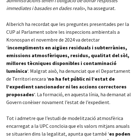
administracions tenen l’obligació de donar respostes
immediates i basades en dades reals
», ha assegurat.
Alberich ha recordat que les preguntes presentades per la
CUP al Parlament sobre les inspeccions ambientals a
Kronospan el novembre de 2024 va detectar
‘
incompliments en aigües residuals i subterrànies,
emissions atmosfèriques, residus, qualitat del sòl,
millores tècniques disponibles i contaminació
lumínica
‘. Malgrat això, ha denunciat que el Departament
de Territori encara ‘
no ha fet públic ni l’estat de
l’expedient sancionador ni les accions correctores
proposades
‘. La formació, en aquesta línia, ha demanat al
Govern conèixer novament l’estat de l’expedient.
Tot i admetre que l’estudi de modelització atmosfèrica
encarregat a la UPC concloïa que els valors mitjans anuals
se situarien dins la legalitat, apunta que també ‘
es poden