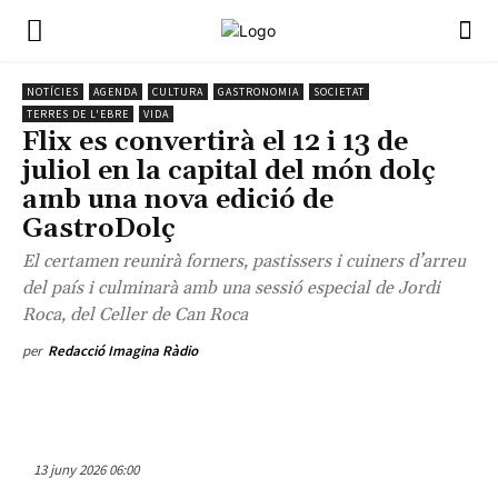
NOTÍCIES
AGENDA
CULTURA
GASTRONOMIA
SOCIETAT
TERRES DE L'EBRE
VIDA
Flix es convertirà el 12 i 13 de
juliol en la capital del món dolç
amb una nova edició de
GastroDolç
El certamen reunirà forners, pastissers i cuiners d’arreu
del país i culminarà amb una sessió especial de Jordi
Roca, del Celler de Can Roca
per
Redacció Imagina Ràdio
13 juny 2026 06:00