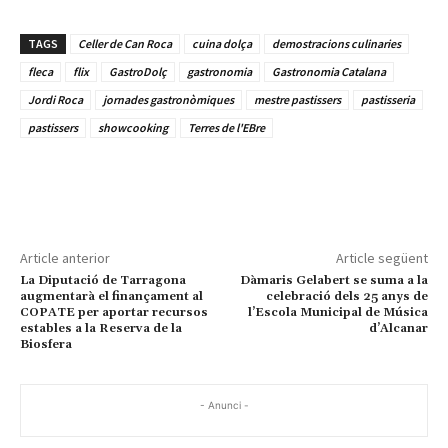
TAGS
Celler de Can Roca
cuina dolça
demostracions culinaries
fleca
flix
GastroDolç
gastronomia
Gastronomia Catalana
Jordi Roca
jornades gastronòmiques
mestre pastissers
pastisseria
pastissers
showcooking
Terres de l'EBre
Article anterior
Article següent
La Diputació de Tarragona
Dàmaris Gelabert se suma a la
augmentarà el finançament al
celebració dels 25 anys de
COPATE per aportar recursos
l’Escola Municipal de Música
estables a la Reserva de la
d’Alcanar
Biosfera
- Anunci -