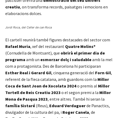
pastisser oferirà una
demostració del seu univers
creatiu
, on transforma records, paisatges i emocions en
elaboracions dolces.
Jordi Roca, del Celler de can Roca
El cartell reunirà també figures destacades del sector com
Rafael Muria
, xef del restaurant
Quatre Molins*
(Cornudella de Montsant), que
obrirà el primer dia de
programa
amb un
esmorzar dolç i saludable
amb la mel
com a protagonista. Des de Barcelona hi participaran
Esther Real i Gerard Gil
, cinquena generació del
Forn Gil
,
referent de la fleca catalana, amb guardons com la
Millor
Coca de Sant Joan de Xocolata 2024
o premis al
Millor
Tortell de Reis Creatiu 2023
o el segon premi a la
Millor
Mona de Pasqua 2023
, entre altres. També hi seran la
família Sistaré
(Reus),
Eduard Verdaguer
de Panactics,
divulgador de la cultura del pa, i
Roger Canela
, de