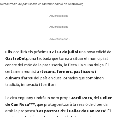
Demostració de pastisseria en l'anterior edició de GastroDolç
- Advertisement -
- Advertisement -
- Advertisement -
Flix
acollirà els pròxims
12 i 13 de juliol
una nova edició de
GastroDolç
, una trobada que torna a situar el municipi al
centre del món de la pastisseria, la fleca i la cuina dolça. El
certamen reunirà
artesans
,
forners
,
pastissers i
cuiners
d’arreu del país en dues jornades que combinen
tradició, innovació i territori.
La cita enguany tindrà un nom propi:
Jordi Roca
, del
Celler
de Can Roca***
, que protagonitzarà la sessió de cloenda
amb la proposta ‘
Les postres d’El Celler de Can Roca
‘. El