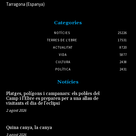
Tarragona (Espanya)
Categories
NOTÍCIES
25226
TERRES DE L'EBRE
17531
ACTUALITAT
8720
VIDA
5877
CULTURA
2438
POLÍTICA
2431
Notícies
Platges, polígons i campanars: els pobles del
Camp i l’Ebre es preparen per a una allau de
visitants el dia de l’eclipsi
2 agost 2026
Quina canya, la canya
3 agost 2026