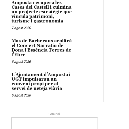
Amposta recupera les
Cases del Castell i culmina
un projecte estratègic que
vincula patrimoni,
turisme i gastronomia
7 agost 2026
Mas de Barberans acollirà
el Concert Narratiu de
Dona i Essència Terres de
l’Ebre
6 agost 2026
L’Ajuntament d’Amposta i
UGT impulsaran un
conveni propi per al
servei de neteja viària
6 agost 2026
- Anunci -