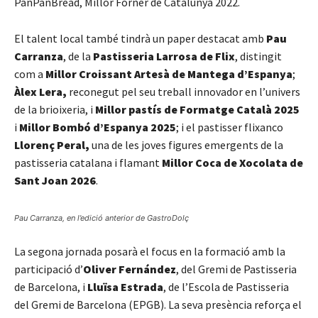
PanPanBread, Millor Forner de Catalunya 2022.
El talent local també tindrà un paper destacat amb
Pau
Carranza
, de la
Pastisseria Larrosa de Flix
, distingit
com a
Millor Croissant Artesà de Mantega d’Espanya
;
Àlex Lera,
reconegut pel seu treball innovador en l’univers
de la brioixeria, i
Millor pastís de Formatge Català 2025
i
Millor Bombó d’Espanya 2025
; i el pastisser flixanco
Llorenç Peral,
una de les joves figures emergents de la
pastisseria catalana i flamant
Millor Coca de Xocolata de
Sant Joan 2026
.
Pau Carranza, en l’edició anterior de GastroDolç
La segona jornada posarà el focus en la formació amb la
participació d’
Oliver Fernández
, del Gremi de Pastisseria
de Barcelona, i
Lluïsa Estrada
, de l’Escola de Pastisseria
del Gremi de Barcelona (EPGB). La seva presència reforça el