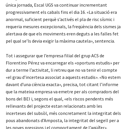
única jornada, Escal UGS va continuar incrementant
progressivament els cabals fins el dia 16. «La situació era
anormal, suficient perquè s’activés el pla de risc sísmic i
requeria mesures excepcionals, la freqüència dels sismes ja
alertava de que els moviments eren deguts a les falles fet
pel qual se’ls devia exigir la màxima cautela», sentencia.
Tot i assegurar que l’empresa filial del grup ACS de
Florentino Pérez va encarregar els «oportuns estudis» per
dur a terme l’activitat, li retreu que no va tenir el compte
«el grau d’incertesa associat a aquests estudis». «No estem
davant d’una ciència exacta», precisa, tot citant l’informe
que la mateixa empresa va emetre per als compradors del
bons del BEI i, segons el qual, «els riscos pendents més
rellevants del projecte estan relacionats amb les
incerteses del subsòl, més concretament la integritat dels
pous abandonats d’Amposta, la integritat del segell per a
les noves pressions i el comportament de l’aqüífer».