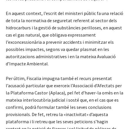
En aquest context, l’escrit del ministeri públic fa una relació
de tota la normativa de seguretat referent al sector dels
hidrocarburs i la gestió de substàncies perilloses, en aquest
cas el gas natural, que obligava expressament
l’exconcessionària a prevenir accidents i minimitzar els
possibles impactes, segons va quedar plasmat en les
autoritzacions administratives i en la mateixa Avaluació
d’Impacte Ambiental.
Per últim, Fiscalia impugna també el recurs presentat
l’acusació particular que exerceix l’Associació d’Afectats per
la Plataforma Castor (Aplaca), pel fet d’haver-la omès en la
mateixa interlocutòria judicial i sosté que, en el cas que es
confirmi, podrà formular també les seves conclusions
provisionals. De fet, retreu la «inactivitat» d’aquesta
plataforma i li retreu que les seves peticions s’hagin
centrat en la petició de fiances i sol·licitud de pòlisses de