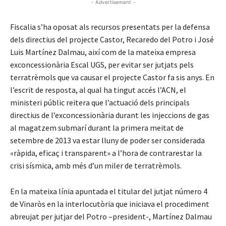
- Advertisement -
Fiscalia s’ha oposat als recursos presentats per la defensa
dels directius del projecte Castor, Recaredo del Potro i José
Luis Martínez Dalmau, així com de la mateixa empresa
exconcessionària Escal UGS, per evitar ser jutjats pels
terratrèmols que va causar el projecte Castor fa sis anys. En
l’escrit de resposta, al qual ha tingut accés l’ACN, el
ministeri públic reitera que l’actuació dels principals
directius de l’exconcessionària durant les injeccions de gas
al magatzem submarí durant la primera meitat de
setembre de 2013 va estar lluny de poder ser considerada
«ràpida, eficaç i transparent» a l’hora de contrarestar la
crisi sísmica, amb més d’un miler de terratrèmols.
En la mateixa línia apuntada el titular del jutjat número 4
de Vinaròs en la interlocutòria que iniciava el procediment
abreujat per jutjar del Potro –president-, Martínez Dalmau