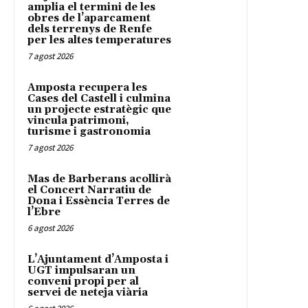
amplia el termini de les
obres de l’aparcament
dels terrenys de Renfe
per les altes temperatures
7 agost 2026
Amposta recupera les
Cases del Castell i culmina
un projecte estratègic que
vincula patrimoni,
turisme i gastronomia
7 agost 2026
Mas de Barberans acollirà
el Concert Narratiu de
Dona i Essència Terres de
l’Ebre
6 agost 2026
L’Ajuntament d’Amposta i
UGT impulsaran un
conveni propi per al
servei de neteja viària