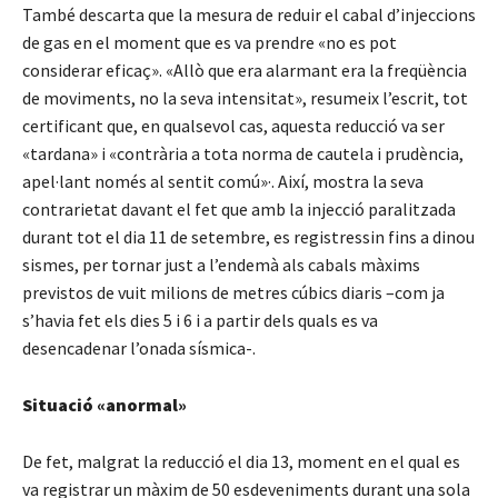
També descarta que la mesura de reduir el cabal d’injeccions
de gas en el moment que es va prendre «no es pot
considerar eficaç». «Allò que era alarmant era la freqüència
de moviments, no la seva intensitat», resumeix l’escrit, tot
certificant que, en qualsevol cas, aquesta reducció va ser
«tardana» i «contrària a tota norma de cautela i prudència,
apel·lant només al sentit comú»·. Així, mostra la seva
contrarietat davant el fet que amb la injecció paralitzada
durant tot el dia 11 de setembre, es registressin fins a dinou
sismes, per tornar just a l’endemà als cabals màxims
previstos de vuit milions de metres cúbics diaris –com ja
s’havia fet els dies 5 i 6 i a partir dels quals es va
desencadenar l’onada sísmica-.
Situació «anormal»
De fet, malgrat la reducció el dia 13, moment en el qual es
va registrar un màxim de 50 esdeveniments durant una sola