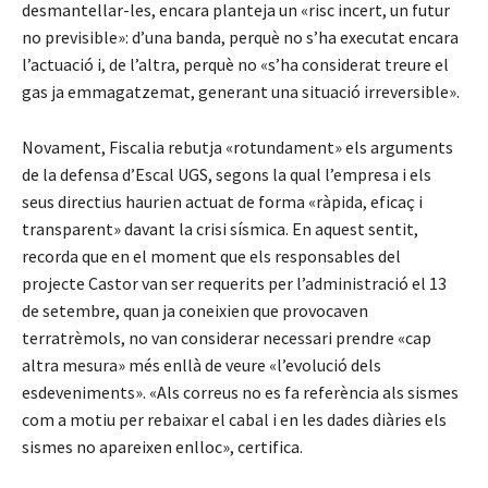
desmantellar-les, encara planteja un «risc incert, un futur
no previsible»: d’una banda, perquè no s’ha executat encara
l’actuació i, de l’altra, perquè no «s’ha considerat treure el
gas ja emmagatzemat, generant una situació irreversible».
Novament, Fiscalia rebutja «rotundament» els arguments
de la defensa d’Escal UGS, segons la qual l’empresa i els
seus directius haurien actuat de forma «ràpida, eficaç i
transparent» davant la crisi sísmica. En aquest sentit,
recorda que en el moment que els responsables del
projecte Castor van ser requerits per l’administració el 13
de setembre, quan ja coneixien que provocaven
terratrèmols, no van considerar necessari prendre «cap
altra mesura» més enllà de veure «l’evolució dels
esdeveniments». «Als correus no es fa referència als sismes
com a motiu per rebaixar el cabal i en les dades diàries els
sismes no apareixen enlloc», certifica.