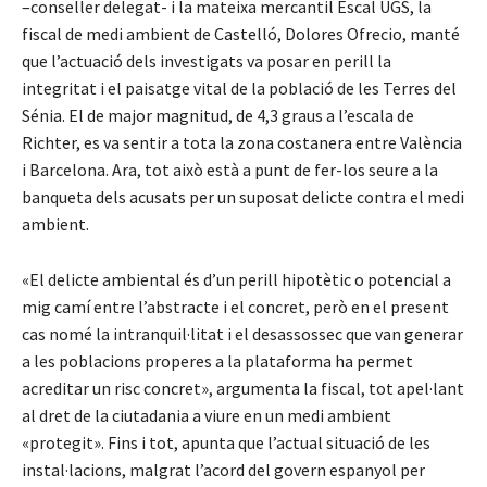
–conseller delegat- i la mateixa mercantil Escal UGS, la
fiscal de medi ambient de Castelló, Dolores Ofrecio, manté
que l’actuació dels investigats va posar en perill la
integritat i el paisatge vital de la població de les Terres del
Sénia. El de major magnitud, de 4,3 graus a l’escala de
Richter, es va sentir a tota la zona costanera entre València
i Barcelona. Ara, tot això està a punt de fer-los seure a la
banqueta dels acusats per un suposat delicte contra el medi
ambient.
«El delicte ambiental és d’un perill hipotètic o potencial a
mig camí entre l’abstracte i el concret, però en el present
cas nomé la intranquil·litat i el desassossec que van generar
a les poblacions properes a la plataforma ha permet
acreditar un risc concret», argumenta la fiscal, tot apel·lant
al dret de la ciutadania a viure en un medi ambient
«protegit». Fins i tot, apunta que l’actual situació de les
instal·lacions, malgrat l’acord del govern espanyol per