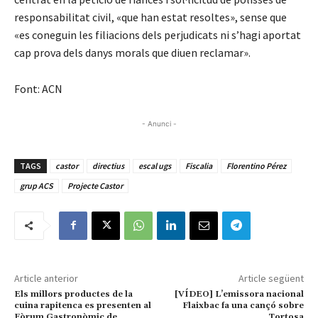
responsabilitat civil, «que han estat resoltes», sense que
«es coneguin les filiacions dels perjudicats ni s’hagi aportat
cap prova dels danys morals que diuen reclamar».
Font: ACN
- Anunci -
TAGS
castor
directius
escal ugs
Fiscalia
Florentino Pérez
grup ACS
Projecte Castor
Article anterior
Article següent
Els millors productes de la
[VÍDEO] L’emissora nacional
cuina rapitenca es presenten al
Flaixbac fa una cançó sobre
Fòrum Gastronòmic de
Tortosa